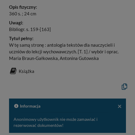
Opis fizyczny:
360 s. ; 24 cm
Uwagi:
Bibliogr. s. 159-[163]
Tytuł pełny:
W tę samą stronę : antologia tekstów dla nauczycieli i
uczniów do lekcji wychowawczych. [T. 1] / wybór i oprac.
Maria Braun-Gałkowska, Antonina Gutowska
Książka
Kopiuj
opis
formaln
do
schowk
×
Informacja
Anonimowy użytkownik nie może zamawiać i
rezerwować dokumentów!