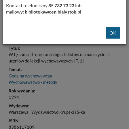
Kontakt telefoniczny
85 732 73 23
lub
Cytuj
mailowy:
biblioteka@cen.bialystok.pl
Dodaj na Twoją półkę
Szczegóły
MARC 21
Tytuł:
W tę samą stronę : antologia tekstów dla nauczycieli i
uczniów do lekcji wychowawczych. [T. 1]
Temat:
Godzina wychowawcza
Wychowawstwo - metody
Rok wydania:
1994
Wydawca:
Warszawa : Wydawnictwo Krupski i S-ka
ISBN:
8386117109