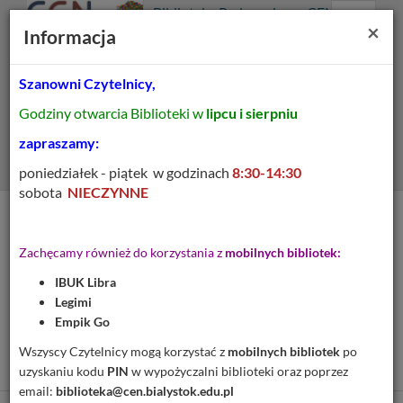
Prolib
Biblioteka Pedagogiczna CEN
Integro
Menu
Wyszukiwarka
Treść
Za
×
Białystok
Informacja
-
Menu
główne
główna
strona
główna
Szanowni Czytelnicy,
Wszystkie pola
Godziny otwarcia Biblioteki w
lipcu i sierpniu
Rozszerzone
zapraszamy:
poniedziałek - piątek w godzinach
8:30-14:30
sobota
NIECZYNNE
Tytuł pozycji:
W tę samą stronę :
Zachęcamy również do korzystania z
mobilnych bibliotek:
antologia tekstów dla
IBUK Libra
nauczycieli i uczniów do
Legimi
lekcji wychowawczych. [T.
Empik Go
1]
Wszyscy Czytelnicy mogą korzystać z
mobilnych bibliotek
po
uzyskaniu kodu
PIN
w wypożyczalni biblioteki oraz poprzez
email:
biblioteka@cen.bialystok.edu.pl