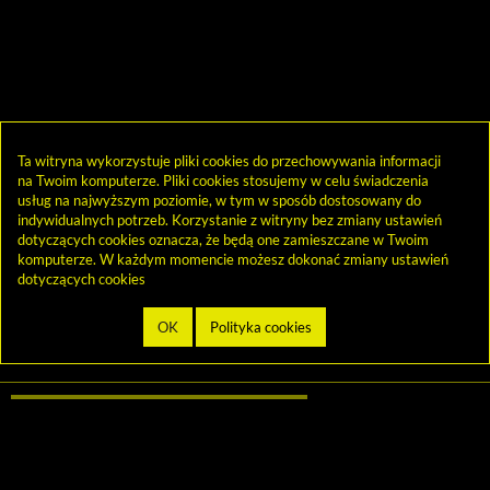
Ta witryna wykorzystuje pliki cookies do przechowywania informacji
na Twoim komputerze. Pliki cookies stosujemy w celu świadczenia
usług na najwyższym poziomie, w tym w sposób dostosowany do
indywidualnych potrzeb. Korzystanie z witryny bez zmiany ustawień
dotyczących cookies oznacza, że będą one zamieszczane w Twoim
komputerze. W każdym momencie możesz dokonać zmiany ustawień
dotyczących cookies
biblioteka@cen.bialystok.edu.pl
85 732 73 23