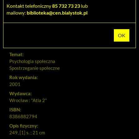
Dodaj na Twoją półkę
Kontakt telefoniczny
85 732 73 23
lub
mailowy:
biblioteka@cen.bialystok.pl
Szczegóły
MARC 21
Tytuł:
Psychologia społeczna w zastosowaniach : od teorii do
praktyki
Temat:
Psychologia społeczna
Spostrzeganie społeczne
Rok wydania:
2001
Wydawca:
Wrocław : "Atla 2"
ISBN:
8386882794
Opis fizyczny:
249, [1] s. ; 21 cm