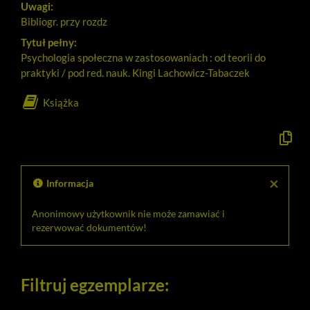
Uwagi:
Bibliogr. przy rozdz
Tytuł pełny:
Psychologia społeczna w zastosowaniach : od teorii do
praktyki / pod red. nauk. Kingi Lachowicz-Tabaczek
Książka
Kopiuj
opis
formaln
do
schowk
×
Informacja
Anonimowy użytkownik nie może zamawiać i
rezerwować dokumentów!
Filtruj egzemplarze: