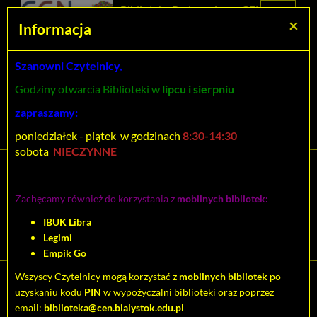
Prolib
Biblioteka Pedagogiczna CEN
Integro
Menu
Wyszukiwarka
Treść
Za
×
Białystok
Informacja
-
Menu
główne
główna
strona
główna
Szanowni Czytelnicy,
Wszystkie pola
Godziny otwarcia Biblioteki w
lipcu i sierpniu
Rozszerzone
zapraszamy:
poniedziałek - piątek w godzinach
8:30-14:30
sobota
NIECZYNNE
Tytuł pozycji:
Psychologia społeczna w
Zachęcamy również do korzystania z
mobilnych bibliotek:
zastosowaniach : od teorii
IBUK Libra
do praktyki
Legimi
Empik Go
Wszyscy Czytelnicy mogą korzystać z
mobilnych bibliotek
po
Cytuj
uzyskaniu kodu
PIN
w wypożyczalni biblioteki oraz poprzez
email:
biblioteka@cen.bialystok.edu.pl