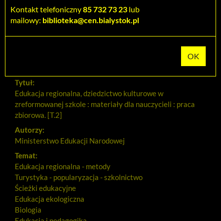
Kontakt telefoniczny
85 732 73 23
lub
Cytuj
mailowy:
biblioteka@cen.bialystok.pl
Dodaj na Twoją półkę
Szczegóły
MARC 21
Tytuł:
Edukacja regionalna, dziedzictwo kulturowe w
zreformowanej szkole : materiały dla nauczycieli : praca
zbiorowa. [T.2]
Autorzy:
Ministerstwo Edukacji Narodowej
Temat:
Edukacja regionalna - metody
Turystyka - popularyzacja - szkolnictwo
Ścieżki edukacyjne
Edukacja ekologiczna
Biologia
Edukacja i pedagogika