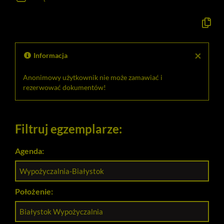
Kopiuj
opis
formaln
do
schowk
×
Informacja
Anonimowy użytkownik nie może zamawiać i
rezerwować dokumentów!
Filtruj egzemplarze:
Agenda:
Wypożyczalnia-Białystok
Położenie:
Białystok Wypożyczalnia