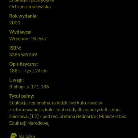
Ochrona środowiska
Rok wydania:
2000
Wydawca:
Wrocław : "Silesia"
ISBN:
8385689249
Opis fizyczny:
188 s. : rys. ; 24 cm
Uwagi:
Bibliogr. s. 171-188
Tytuł pełny:
Edukacja regionalna, dziedzictwo kulturowe w
zreformowanej szkole : materiały dla nauczycieli : praca
zbiorowa. [T.2] / pod red. Stefana Bednarka ; Ministerstwo
Edukacji Narodowej
Książka