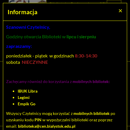
Prolib
Biblioteka Pedagogiczna CEN
Integro
Menu
Wyszukiwarka
Treść
Za
×
Białystok
Informacja
-
Menu
główne
główna
strona
główna
Szanowni Czytelnicy,
Wszystkie pola
Godziny otwarcia Biblioteki w
lipcu i sierpniu
Rozszerzone
zapraszamy:
poniedziałek - piątek w godzinach
8:30-14:30
sobota
NIECZYNNE
Tytuł pozycji:
Edukacja regionalna,
Zachęcamy również do korzystania z
mobilnych bibliotek:
dziedzictwo kulturowe w
IBUK Libra
zreformowanej szkole :
Legimi
materiały dla nauczycieli :
Empik Go
praca zbiorowa. [T.2]
Wszyscy Czytelnicy mogą korzystać z
mobilnych bibliotek
po
uzyskaniu kodu
PIN
w wypożyczalni biblioteki oraz poprzez
email:
biblioteka@cen.bialystok.edu.pl