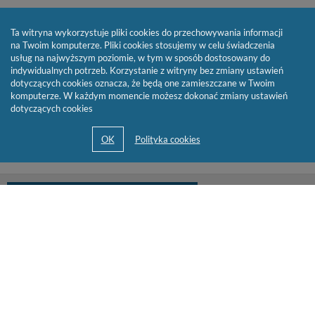
Ta witryna wykorzystuje pliki cookies do przechowywania informacji
na Twoim komputerze. Pliki cookies stosujemy w celu świadczenia
usług na najwyższym poziomie, w tym w sposób dostosowany do
indywidualnych potrzeb. Korzystanie z witryny bez zmiany ustawień
dotyczących cookies oznacza, że będą one zamieszczane w Twoim
komputerze. W każdym momencie możesz dokonać zmiany ustawień
dotyczących cookies
biblioteka@cen.bialystok.edu.pl
85 732 73 23
© 2013-2026 by
Sygnity Business Solutions S.A.
Mapa serwisu