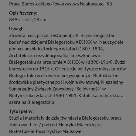
Prace Białostockiego Towarzystwa Naukowego ; 53
Opis fizyczny:
349 s. : fot. ; 24 cm
Uwagi:
Zawiera nast. prace: Testament J.K. Branickiego, Stan
badań nad dziejami Białegostoku XIX i XX w., Nauczyciele
gimnazjum białostockiego w latach 1807-1834,
Architektura rezydencjonalna i mieszkaniowa
Białegostoku na przełomie XIX i XX w. (1890-1914), Żydzi
białostoccy do 1915 r., Orientacje polityczne mieszkanców
Białegostoku w okresie międzywojennym, Białostockie
środowisko plastyczne po II wojnie światowej, Niezależny
Samorządny Związek Zawodowy "Solidarność" w
Białymstoku w latach 1980-1981, Katolicka architektura
sakralna Białegostoku
Tytuł pełny:
Studia i materiały do dziejów miasta Białegostoku. praca
zbiorowa. T. 5 : / pod red. Henryka Majeckiego ;
Białostockie Towarzystwo Naukowe