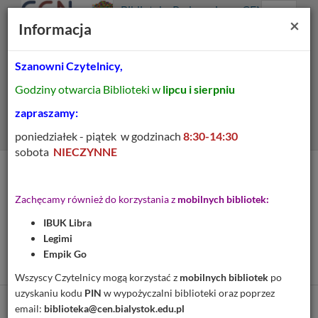
Prolib
Biblioteka Pedagogiczna CEN
Integro
Menu
Wyszukiwarka
Treść
Za
×
Białystok
Informacja
-
Menu
główne
główna
strona
główna
Szanowni Czytelnicy,
Wszystkie pola
Godziny otwarcia Biblioteki w
lipcu i sierpniu
Rozszerzone
zapraszamy:
poniedziałek - piątek w godzinach
8:30-14:30
sobota
NIECZYNNE
Tytuł pozycji:
Studia i materiały do
Zachęcamy również do korzystania z
mobilnych bibliotek:
dziejów miasta
IBUK Libra
Białegostoku. praca
Legimi
zbiorowa. T. 5 :
Empik Go
Wszyscy Czytelnicy mogą korzystać z
mobilnych bibliotek
po
uzyskaniu kodu
PIN
w wypożyczalni biblioteki oraz poprzez
email:
biblioteka@cen.bialystok.edu.pl
Cytuj