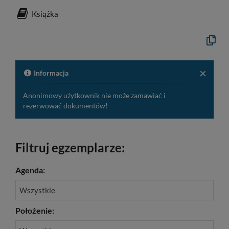
Książka
Kopiuj
opis
formaln
do
schowk
×
Informacja
Anonimowy użytkownik nie może zamawiać i
rezerwować dokumentów!
Filtruj egzemplarze:
Agenda:
Wszystkie
Położenie: