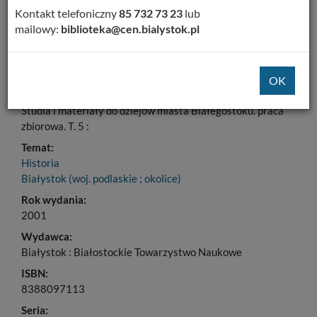
Kontakt telefoniczny
85 732 73 23
lub
Dodaj na Twoją półkę
mailowy:
biblioteka@cen.bialystok.pl
Szczegóły
MARC 21
Pozycje składowe
Tytuł:
Studia i materiały do dziejów miasta Białegostoku. praca
zbiorowa. T. 5 :
Temat:
Historia
Białystok (woj. podlaskie ; okolice)
Rok wydania:
2001
Wydawca:
Białystok : Białostockie Towarzystwo Naukowe
ISBN:
8388097113
Seria: