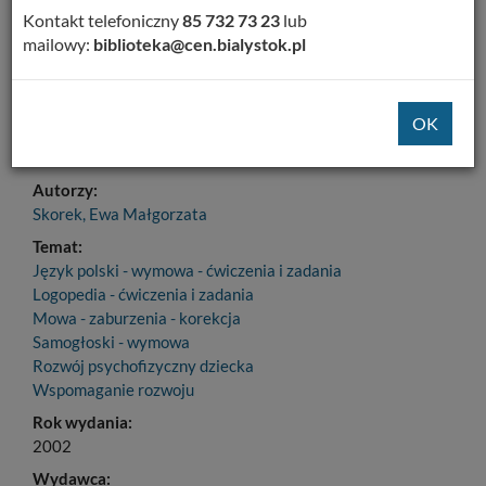
Dodaj na Twoją półkę
Kontakt telefoniczny
85 732 73 23
lub
mailowy:
biblioteka@cen.bialystok.pl
Szczegóły
MARC 21
Tytuł:
(Nie) trudne wierszyki : pomoc logopedyczna do utrwalania
głoski r
Autorzy:
Skorek, Ewa Małgorzata
Temat:
Język polski - wymowa - ćwiczenia i zadania
Logopedia - ćwiczenia i zadania
Mowa - zaburzenia - korekcja
Samogłoski - wymowa
Rozwój psychofizyczny dziecka
Wspomaganie rozwoju
Rok wydania:
2002
Wydawca: