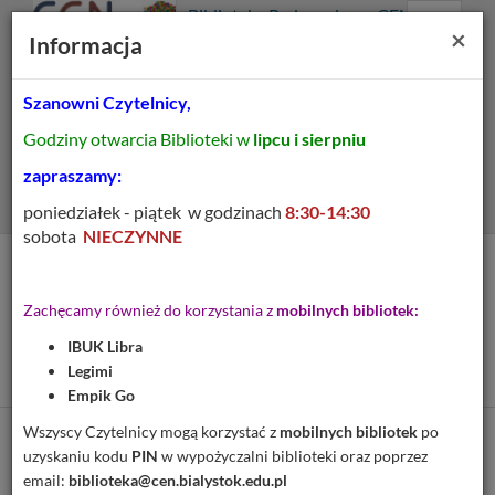
Prolib
Biblioteka Pedagogiczna CEN
Integro
Menu
Wyszukiwarka
Treść
Za
×
Białystok
Informacja
-
Menu
główne
główna
strona
główna
Szanowni Czytelnicy,
Wszystkie pola
Godziny otwarcia Biblioteki w
lipcu i sierpniu
Rozszerzone
zapraszamy:
poniedziałek - piątek w godzinach
8:30-14:30
sobota
NIECZYNNE
Tytuł pozycji:
(Nie) trudne wierszyki :
Zachęcamy również do korzystania z
mobilnych bibliotek:
pomoc logopedyczna do
IBUK Libra
utrwalania głoski r
Legimi
Empik Go
Wszyscy Czytelnicy mogą korzystać z
mobilnych bibliotek
po
Cytuj
uzyskaniu kodu
PIN
w wypożyczalni biblioteki oraz poprzez
email:
biblioteka@cen.bialystok.edu.pl