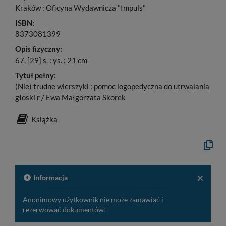
Kraków : Oficyna Wydawnicza "Impuls"
ISBN:
8373081399
Opis fizyczny:
67, [29] s. : ys. ; 21 cm
Tytuł pełny:
(Nie) trudne wierszyki : pomoc logopedyczna do utrwalania
głoski r / Ewa Małgorzata Skorek
Książka
Kopiuj
opis
formaln
do
schowk
×
Informacja
Anonimowy użytkownik nie może zamawiać i
rezerwować dokumentów!