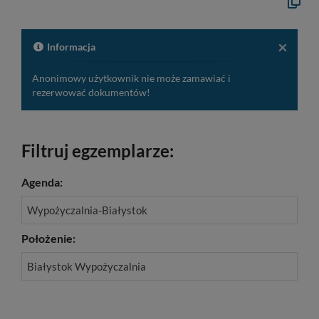
Kopiuj
opis
formaln
do
schowk
×
Informacja
Anonimowy użytkownik nie może zamawiać i
rezerwować dokumentów!
Filtruj egzemplarze:
Agenda:
Wypożyczalnia-Białystok
Położenie:
Białystok Wypożyczalnia