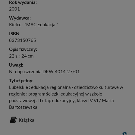
Rok wydania:
2001
Wydawca:
Kielce : "MAC Edukacja "
ISBN:
8373150765
Opis fizyczny:
22 s. ; 24 cm
Uwagi:
Nr dopuszczenia DKW-4014-27/01
Tytuł pełny:
Lubelskie : edukacja regionalna - dziedzictwo kulturowe w
regionie : program ścieżki edukacyjnej w szkole
podstawowej : II etap edukacyjny; klasy IV-VI / Maria
Bartoszewska
Książka