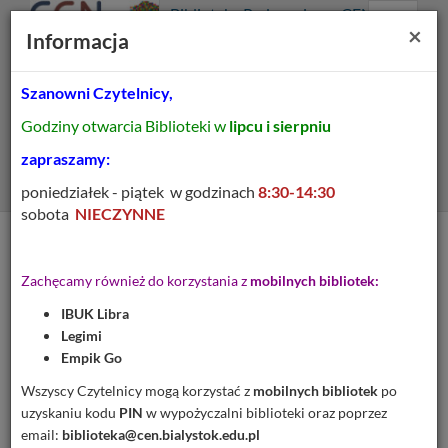
Prolib
Biblioteka Pedagogiczna CEN
Integro
Menu
Wyszukiwarka
Treść
Za
×
Białystok
Informacja
-
Menu
główne
główna
strona
główna
Szanowni Czytelnicy,
Wszystkie pola
Godziny otwarcia Biblioteki w
lipcu i sierpniu
Rozszerzone
zapraszamy:
poniedziałek - piątek w godzinach
8:30-14:30
sobota
NIECZYNNE
Tytuł pozycji:
Lubelskie : edukacja
Zachęcamy również do korzystania z
mobilnych bibliotek:
regionalna - dziedzictwo
IBUK Libra
kulturowe w regionie :
Legimi
program ścieżki
Empik Go
edukacyjnej w szkole
Wszyscy Czytelnicy mogą korzystać z
mobilnych bibliotek
po
uzyskaniu kodu
PIN
w wypożyczalni biblioteki oraz poprzez
podstawowej : II etap
email:
biblioteka@cen.bialystok.edu.pl