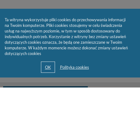
Ta witryna wykorzystuje pliki cookies do przechowywania informacji
na Twoim komputerze. Pliki cookies stosujemy w celu świadczenia
usług na najwyższym poziomie, w tym w sposób dostosowany do
indywidualnych potrzeb. Korzystanie z witryny bez zmiany ustawień
dotyczących cookies oznacza, że będą one zamieszczane w Twoim
komputerze. W każdym momencie możesz dokonać zmiany ustawień
dotyczących cookies
biblioteka@cen.bialystok.edu.pl
85 732 73 23
© 2013-2026 by
Sygnity Business Solutions S.A.
Mapa serwisu