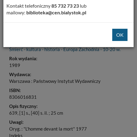
Kontakt telefoniczny
85 732 73 23
lub
Tytuł:
mailowy:
biblioteka@cen.bialystok.pl
Człowiek i śmierć
Autorzy:
Ariès, Philippe (1914-1984)
Temat:
Śmierć - kultura - historia - Europa Zachodnia - 10-20 w.
Rok wydania:
1989
Wydawca:
Warszawa : Państwowy Instytut Wydawniczy
ISBN:
8306016831
Opis fizyczny:
639, [1] s., [40] s. il. ; 25 cm
Uwagi:
Oryg. : "L'homme devant la mort" 1977
Indeks