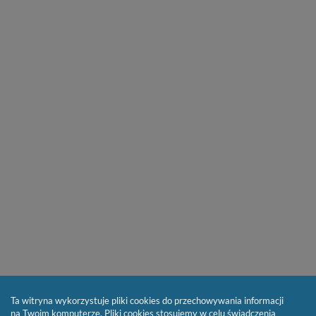
Ta witryna wykorzystuje pliki cookies do przechowywania informacji
na Twoim komputerze. Pliki cookies stosujemy w celu świadczenia