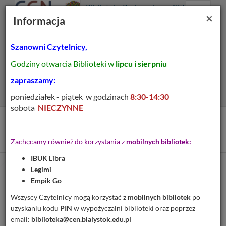
Prolib
Biblioteka Pedagogiczna CEN
Integro
Menu
Wyszukiwarka
Treść
Za
×
Białystok
Informacja
-
Menu
główne
główna
strona
główna
Szanowni Czytelnicy,
Wszystkie pola
Godziny otwarcia Biblioteki w
lipcu i sierpniu
Rozszerzone
zapraszamy:
poniedziałek - piątek w godzinach
8:30-14:30
sobota
NIECZYNNE
Tytuł pozycji:
Człowiek i śmierć
Zachęcamy również do korzystania z
mobilnych bibliotek:
IBUK Libra
Legimi
Cytuj
Empik Go
Dodaj na Twoją półkę
Wszyscy Czytelnicy mogą korzystać z
mobilnych bibliotek
po
uzyskaniu kodu
PIN
w wypożyczalni biblioteki oraz poprzez
Szczegóły
MARC 21
email:
biblioteka@cen.bialystok.edu.pl