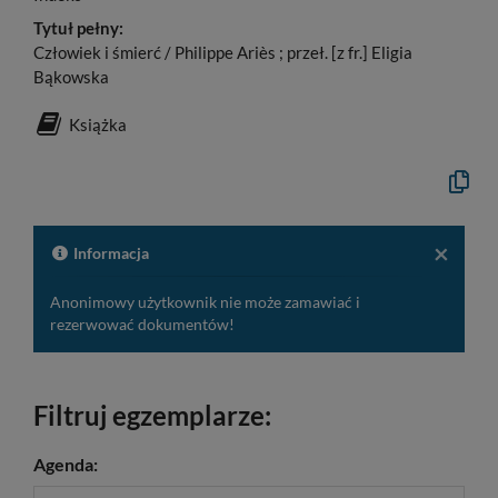
Tytuł pełny:
Człowiek i śmierć / Philippe Ariès ; przeł. [z fr.] Eligia
Bąkowska
Książka
Kopiuj
opis
formaln
do
schowk
×
Informacja
Anonimowy użytkownik nie może zamawiać i
rezerwować dokumentów!
Filtruj egzemplarze:
Agenda: