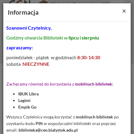
Prolib
Biblioteka Pedagogiczna CEN
Integro
Menu
Wyszukiwarka
Treść
Za
×
Białystok
Informacja
-
Menu
główne
główna
strona
główna
Szanowni Czytelnicy,
Wszystkie pola
Godziny otwarcia Biblioteki w
lipcu i sierpniu
Rozszerzone
zapraszamy:
poniedziałek - piątek w godzinach
8:30-14:30
sobota
NIECZYNNE
Tytuł pozycji:
Teoretyczne podstawy
Zachęcamy również do korzystania z
mobilnych bibliotek:
treści kształcenia w
IBUK Libra
średniej szkole
Legimi
ogólnokształcącej
Empik Go
Wszyscy Czytelnicy mogą korzystać z
mobilnych bibliotek
po
uzyskaniu kodu
PIN
w wypożyczalni biblioteki oraz poprzez
email:
biblioteka@cen.bialystok.edu.pl
Cytuj