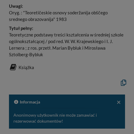
Uwagi:
Oryg. : "Teoretičeskie osnovy soderžanija obščego
srednego obrazovanija" 1983
Tytuł pełny:
Teoretyczne podstawy treści kształcenia w średniej szkole
ogólnokształcącej / pod red. W. W. Krajewskiego i I. J.
Lernera ; z ros. przetł. Marian Bybluk i Mirosława
Sztolberg-Bybluk
Książka
Kopiuj
opis
formaln
do
schowk
×
Informacja
Anonimowy użytkownik nie może zamawiać i
rezerwować dokumentów!