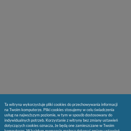
Ta witryna wykorzystuje pliki cookies do przechowywania informacji
na Twoim komputerze. Pliki cookies stosujemy w celu świadczenia
usług na najwyższym poziomie, w tym w sposób dostosowany do
indywidualnych potrzeb. Korzystanie z witryny bez zmiany ustawień
dotyczących cookies oznacza, że będą one zamieszczane w Twoim
komputerze. W każdym momencie możesz dokonać zmiany ustawień