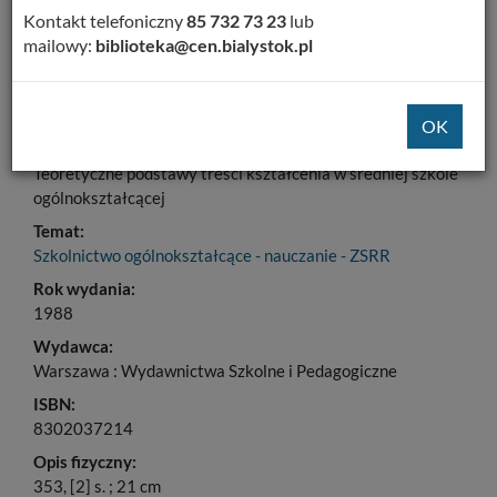
Kontakt telefoniczny
85 732 73 23
lub
Dodaj na Twoją półkę
mailowy:
biblioteka@cen.bialystok.pl
Szczegóły
MARC 21
Tytuł:
Teoretyczne podstawy treści kształcenia w średniej szkole
ogólnokształcącej
Temat:
Szkolnictwo ogólnokształcące - nauczanie - ZSRR
Rok wydania:
1988
Wydawca:
Warszawa : Wydawnictwa Szkolne i Pedagogiczne
ISBN:
8302037214
Opis fizyczny:
353, [2] s. ; 21 cm