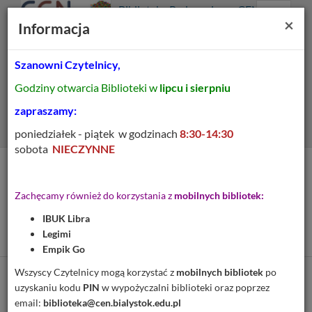
Prolib
Biblioteka Pedagogiczna CEN
Integro
Menu
Wyszukiwarka
Treść
Za
×
Białystok
Informacja
-
Menu
główne
główna
strona
główna
Szanowni Czytelnicy,
Wszystkie pola
Godziny otwarcia Biblioteki w
lipcu i sierpniu
Rozszerzone
zapraszamy:
poniedziałek - piątek w godzinach
8:30-14:30
sobota
NIECZYNNE
Tytuł pozycji:
Muzyka w klasie 1 :
Zachęcamy również do korzystania z
mobilnych bibliotek:
przewodnik metodyczny
IBUK Libra
dla nauczcyciela
Legimi
Empik Go
Wszyscy Czytelnicy mogą korzystać z
mobilnych bibliotek
po
Cytuj
uzyskaniu kodu
PIN
w wypożyczalni biblioteki oraz poprzez
email:
biblioteka@cen.bialystok.edu.pl