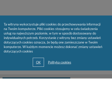
Ta witryna wykorzystuje pliki cookies do przechowywania informacji
na Twoim komputerze. Pliki cookies stosujemy w celu świadczenia
usług na najwyższym poziomie, w tym w sposób dostosowany do
indywidualnych potrzeb. Korzystanie z witryny bez zmiany ustawień
dotyczących cookies oznacza, że będą one zamieszczane w Twoim
komputerze. W każdym momencie możesz dokonać zmiany ustawień
dotyczących cookies
biblioteka@cen.bialystok.edu.pl
85 732 73 23
© 2013-2026 by
Sygnity Business Solutions S.A.