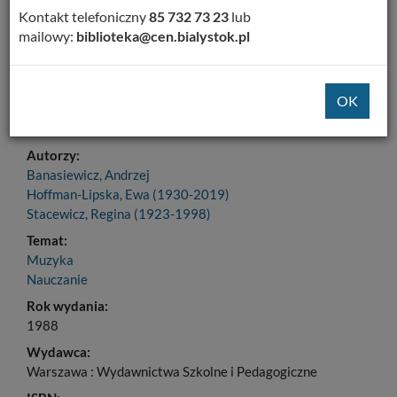
Dodaj na Twoją półkę
Kontakt telefoniczny
85 732 73 23
lub
mailowy:
biblioteka@cen.bialystok.pl
Szczegóły
MARC 21
Tytuł:
Muzyka w klasie 1 : przewodnik metodyczny dla
nauczcyciela
Autorzy:
Banasiewicz, Andrzej
Hoffman-Lipska, Ewa (1930-2019)
Stacewicz, Regina (1923-1998)
Temat:
Muzyka
Nauczanie
Rok wydania:
1988
Wydawca:
Warszawa : Wydawnictwa Szkolne i Pedagogiczne