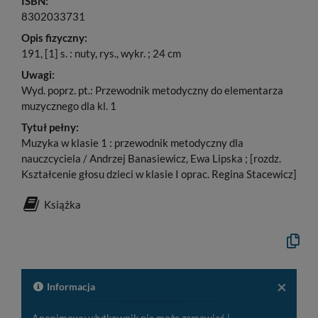
ISBN:
8302033731
Opis fizyczny:
191, [1] s. : nuty, rys., wykr. ; 24 cm
Uwagi:
Wyd. poprz. pt.: Przewodnik metodyczny do elementarza
muzycznego dla kl. 1
Tytuł pełny:
Muzyka w klasie 1 : przewodnik metodyczny dla
nauczcyciela / Andrzej Banasiewicz, Ewa Lipska ; [rozdz.
Kształcenie głosu dzieci w klasie I oprac. Regina Stacewicz]
Książka
Kopiuj
opis
formaln
do
schowk
×
Informacja
Anonimowy użytkownik nie może zamawiać i