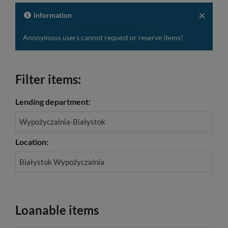
descrip
to
×
Information
the
clipboa
Anonymous users cannot request or reserve items!
Filter items:
Lending department:
Wypożyczalnia-Białystok
Location:
Białystok Wypożyczalnia
Loanable items