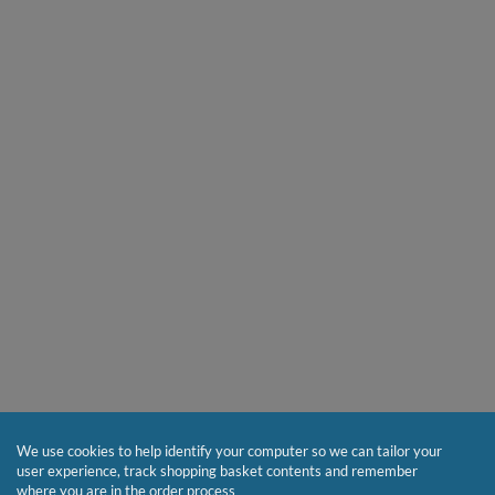
We use cookies to help identify your computer so we can tailor your
user experience, track shopping basket contents and remember
where you are in the order process