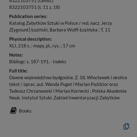
8322103751 (całość)
8322103751 (t. 11 z. 18)
Publication series:
Katalog Zabytków Sztuki w Polsce / red. nacz. Jerzy
Z[ygmunt] Łoziński, Barbara Wolff-Łozińska ; T. 11
Physical description:
XLI, 218 s. : mapy, pl., rys. ; 17 cm
Notes:
Bibliogr. s. 187-191. - Indeks
Full title:
Dawne województwo bydgoskie. Z. 18, Włocławek i okolice
tekst / oprac. aut. Wanda Puget i Marian Paździor oraz
Tadeusz Chrzanowski i Marian Kornecki ; Polska Akademia
Nauk. Instytut Sztuki. Zakład Inwentaryzacji Zabytków
Books
Copy
the
formal