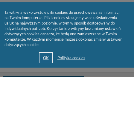
Ta witryna wykorzystuje pliki cookies do przechowywania informacji
na Twoim komputerze. Pliki cookies stosujemy w celu świadczenia
usług na najwyższym poziomie, w tym w sposób dostosowany do
indywidualnych potrzeb. Korzystanie z witryny bez zmiany ustawień
dotyczących cookies oznacza, że będą one zamieszczane w Twoim
komputerze. W każdym momencie możesz dokonać zmiany ustawień
dotyczących cookies
biblioteka@cen.bialystok.edu.pl
85 732 73 23
© 2013-2026 by
Sygnity Business Solutions S.A.
Mapa serwisu