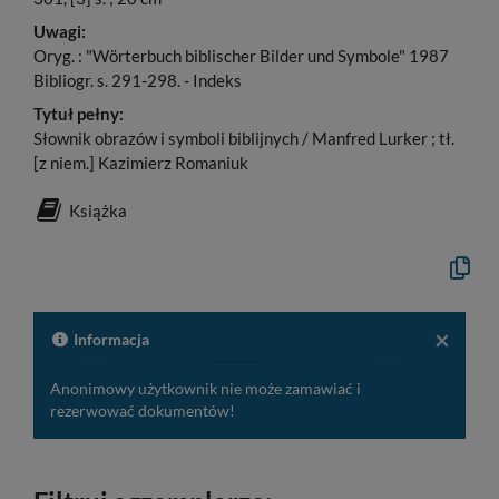
Uwagi:
Oryg. : "Wörterbuch biblischer Bilder und Symbole" 1987
Bibliogr. s. 291-298. - Indeks
Tytuł pełny:
Słownik obrazów i symboli biblijnych / Manfred Lurker ; tł.
[z niem.] Kazimierz Romaniuk
Książka
Kopiuj
opis
formaln
do
schowk
×
Informacja
Anonimowy użytkownik nie może zamawiać i
rezerwować dokumentów!