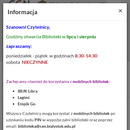
Prolib
Biblioteka Pedagogiczna CEN
Integro
Menu
Wyszukiwarka
Treść
Za
×
Białystok
Informacja
-
Menu
główne
główna
strona
główna
Szanowni Czytelnicy,
Wszystkie pola
Godziny otwarcia Biblioteki w
lipcu i sierpniu
Rozszerzone
zapraszamy:
poniedziałek - piątek w godzinach
8:30-14:30
sobota
NIECZYNNE
Tytuł pozycji:
Słownik obrazów i symboli
Zachęcamy również do korzystania z
mobilnych bibliotek:
biblijnych
IBUK Libra
Legimi
Empik Go
Cytuj
Wszyscy Czytelnicy mogą korzystać z
mobilnych bibliotek
po
uzyskaniu kodu
PIN
w wypożyczalni biblioteki oraz poprzez
Dodaj na Twoją półkę
email:
biblioteka@cen.bialystok.edu.pl