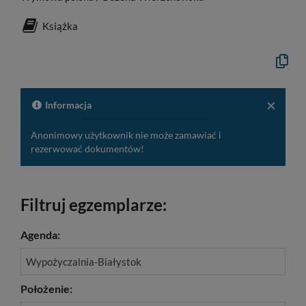
Książka
Kopiuj
opis
formaln
do
schowk
×
Informacja
Anonimowy użytkownik nie może zamawiać i
rezerwować dokumentów!
Filtruj egzemplarze:
Agenda:
Wypożyczalnia-Białystok
Położenie: