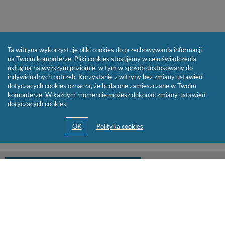
Ta witryna wykorzystuje pliki cookies do przechowywania informacji
na Twoim komputerze. Pliki cookies stosujemy w celu świadczenia
usług na najwyższym poziomie, w tym w sposób dostosowany do
indywidualnych potrzeb. Korzystanie z witryny bez zmiany ustawień
dotyczących cookies oznacza, że będą one zamieszczane w Twoim
komputerze. W każdym momencie możesz dokonać zmiany ustawień
dotyczących cookies
biblioteka@cen.bialystok.edu.pl
85 732 73 23
© 2013-2026 by
Sygnity Business Solutions S.A.