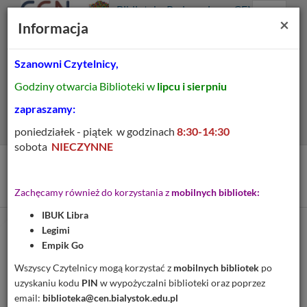
Prolib
Biblioteka Pedagogiczna CEN
Integro
Menu
Wyszukiwarka
Treść
Za
×
Białystok
Informacja
-
Menu
główne
główna
strona
główna
Szanowni Czytelnicy,
Wszystkie pola
Godziny otwarcia Biblioteki w
lipcu i sierpniu
Rozszerzone
zapraszamy:
poniedziałek - piątek w godzinach
8:30-14:30
sobota
NIECZYNNE
Tytuł pozycji:
Wymowa polska
Zachęcamy również do korzystania z
mobilnych bibliotek:
IBUK Libra
Legimi
Cytuj
Empik Go
Dodaj na Twoją półkę
Wszyscy Czytelnicy mogą korzystać z
mobilnych bibliotek
po
uzyskaniu kodu
PIN
w wypożyczalni biblioteki oraz poprzez
Szczegóły
MARC 21
email:
biblioteka@cen.bialystok.edu.pl