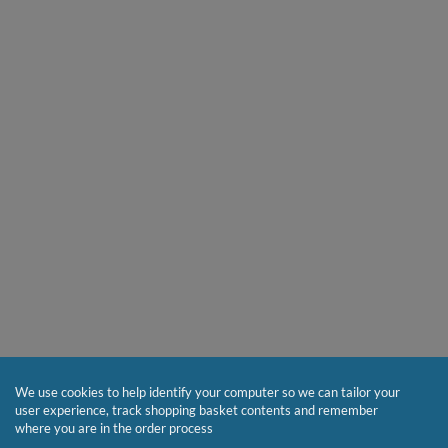
We use cookies to help identify your computer so we can tailor your
user experience, track shopping basket contents and remember
where you are in the order process