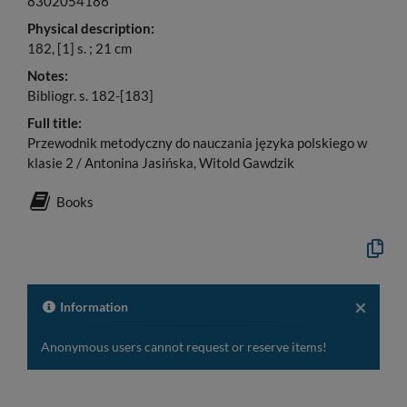
8302054186
Physical description:
182, [1] s. ; 21 cm
Notes:
Bibliogr. s. 182-[183]
Full title:
Przewodnik metodyczny do nauczania języka polskiego w
klasie 2 / Antonina Jasińska, Witold Gawdzik
Books
Copy
the
formal
descrip
to
×
Information
the
clipboa
Anonymous users cannot request or reserve items!