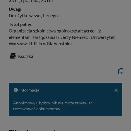
331, [1] s. : tab. ; 20 cm
Uwagi:
Do użytku wewnętrznego
Tytuł pełny:
Organizacja szkolnictwa ogólnokształcącrgo : (z
elementami zarządzania) / Jerzy Niemiec ; Uniwersytet
Warszawski. Filia w Białymstoku
Książka
Kopiuj
opis
formaln
do
schowk
×
Informacja
Anonimowy użytkownik nie może zamawiać i
rezerwować dokumentów!