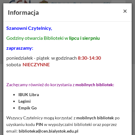
Prolib
Biblioteka Pedagogiczna CEN
Integro
Menu
Wyszukiwarka
Treść
Za
×
Białystok
Informacja
-
Menu
główne
główna
strona
główna
Szanowni Czytelnicy,
Wszystkie pola
Godziny otwarcia Biblioteki w
lipcu i sierpniu
Rozszerzone
zapraszamy:
poniedziałek - piątek w godzinach
8:30-14:30
sobota
NIECZYNNE
Tytuł pozycji:
Organizacja szkolnictwa
Zachęcamy również do korzystania z
mobilnych bibliotek:
ogólnokształcącrgo : (z
IBUK Libra
elementami zarządzania)
Legimi
Empik Go
Wszyscy Czytelnicy mogą korzystać z
mobilnych bibliotek
po
Cytuj
uzyskaniu kodu
PIN
w wypożyczalni biblioteki oraz poprzez
email:
biblioteka@cen.bialystok.edu.pl