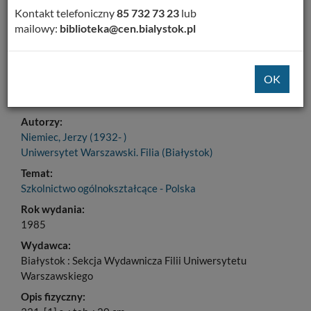
Dodaj na Twoją półkę
Kontakt telefoniczny
85 732 73 23
lub
mailowy:
biblioteka@cen.bialystok.pl
Szczegóły
MARC 21
Tytuł:
Organizacja szkolnictwa ogólnokształcącrgo : (z
elementami zarządzania)
Autorzy:
Niemiec, Jerzy (1932- )
Uniwersytet Warszawski. Filia (Białystok)
Temat:
Szkolnictwo ogólnokształcące - Polska
Rok wydania:
1985
Wydawca:
Białystok : Sekcja Wydawnicza Filii Uniwersytetu
Warszawskiego
Opis fizyczny: