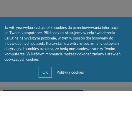
Ta witryna wykorzystuje pliki cookies do przechowywania informacji
na Twoim komputerze. Pliki cookies stosujemy w celu świadczenia
usług na najwyższym poziomie, w tym w sposób dostosowany do
indywidualnych potrzeb. Korzystanie z witryny bez zmiany ustawień
dotyczących cookies oznacza, że będą one zamieszczane w Twoim
komputerze. W każdym momencie możesz dokonać zmiany ustawień
dotyczących cookies
biblioteka@cen.bialystok.edu.pl
85 732 73 23
© 2013-2026 by
Sygnity Business Solutions S.A.