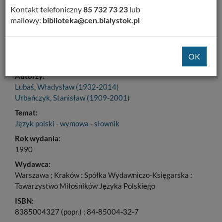
Dodaj na Twoją półkę
Kontakt telefoniczny
85 732 73 23
lub
mailowy:
biblioteka@cen.bialystok.pl
Szczegóły
MARC 21
Tytuł:
Podręczny słownik poprawnej wymowy polskiej
Autorzy:
Lubaś, Władysław (1932-2014)
Urbańczyk, Stanisław (1909-2001)
Temat:
Język polski - wymowa - słownik
Rok wydania:
1990
Wydawca:
Warszawa ; Kraków : Spółka Wydawniczo-Księgarska :
Towarzystwo Miłośników Języka Polskiego
ISBN:
8385004327 (popr.) ; 84-85004-32-7