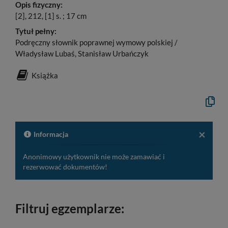
Opis fizyczny:
[2], 212, [1] s. ; 17 cm
Tytuł pełny:
Podręczny słownik poprawnej wymowy polskiej /
Władysław Lubaś, Stanisław Urbańczyk
Książka
Kopiuj
opis
formaln
do
schowk
×
Informacja
Anonimowy użytkownik nie może zamawiać i
rezerwować dokumentów!
Filtruj egzemplarze: