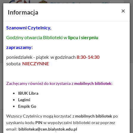
Prolib
Biblioteka Pedagogiczna CEN
Integro
Menu
Wyszukiwarka
Treść
Za
×
Białystok
Informacja
-
Menu
główne
główna
strona
główna
Szanowni Czytelnicy,
Wszystkie pola
Godziny otwarcia Biblioteki w
lipcu i sierpniu
Rozszerzone
zapraszamy:
poniedziałek - piątek w godzinach
8:30-14:30
sobota
NIECZYNNE
Tytuł pozycji:
Podręczny słownik
Zachęcamy również do korzystania z
mobilnych bibliotek:
poprawnej wymowy
IBUK Libra
polskiej
Legimi
Empik Go
Wszyscy Czytelnicy mogą korzystać z
mobilnych bibliotek
po
Cytuj
uzyskaniu kodu
PIN
w wypożyczalni biblioteki oraz poprzez
email:
biblioteka@cen.bialystok.edu.pl