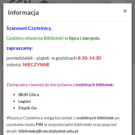
Prolib
Biblioteka Pedagogiczna CEN
Integro
Menu
Wyszukiwarka
Treść
Za
×
Białystok
Informacja
-
Menu
główne
główna
strona
główna
Szanowni Czytelnicy,
Wszystkie pola
Godziny otwarcia Biblioteki w
lipcu i sierpniu
Rozszerzone
zapraszamy:
poniedziałek - piątek w godzinach
8:30-14:30
sobota
NIECZYNNE
Tytuł pozycji:
Zanim wybierzesz... :
Zachęcamy również do korzystania z
mobilnych bibliotek:
przygotowanie do życia w
IBUK Libra
rodzinie
Legimi
Empik Go
Wszyscy Czytelnicy mogą korzystać z
mobilnych bibliotek
po
Cytuj
uzyskaniu kodu
PIN
w wypożyczalni biblioteki oraz poprzez
email:
biblioteka@cen.bialystok.edu.pl