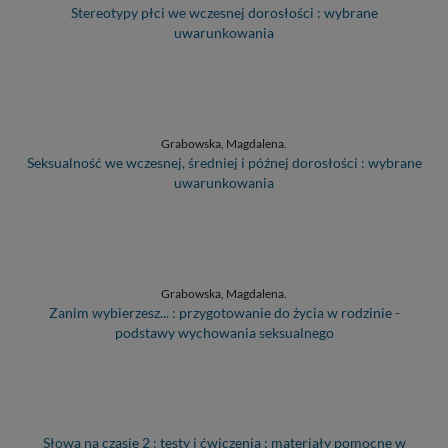
Stereotypy płci we wczesnej dorosłości : wybrane
uwarunkowania
Grabowska, Magdalena.
Seksualność we wczesnej, średniej i późnej dorosłości : wybrane
uwarunkowania
Grabowska, Magdalena.
Zanim wybierzesz... : przygotowanie do życia w rodzinie -
podstawy wychowania seksualnego
Słowa na czasie 2 : testy i ćwiczenia : materiały pomocne w