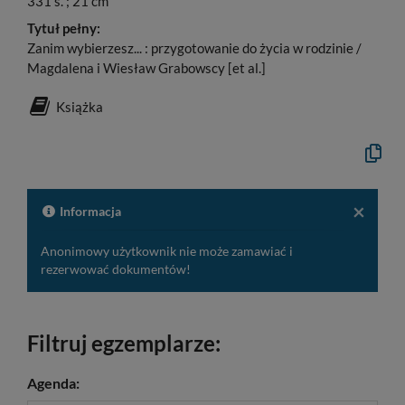
331 s. ; 21 cm
Tytuł pełny:
Zanim wybierzesz... : przygotowanie do życia w rodzinie /
Magdalena i Wiesław Grabowscy [et al.]
Książka
Kopiuj
opis
formaln
do
schowk
×
Informacja
Anonimowy użytkownik nie może zamawiać i
rezerwować dokumentów!
Filtruj egzemplarze:
Agenda: