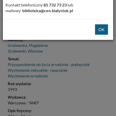
Dodaj na Twoją półkę
Kontakt telefoniczny
85 732 73 23
lub
mailowy:
biblioteka@cen.bialystok.pl
Szczegóły
MARC 21
Tytuł:
Zanim wybierzesz... : przygotowanie do życia w rodzinie
Autorzy:
Grabowska, Magdalena
Grabowski, Wiesław
Temat:
Przysposobienie do życia w rodzinie - podręcznik
Wychowanie seksualne - nauczanie
Wychowanie w rodzinie
Rok wydania:
1993
Wydawca:
Warszawa : "AND"
Opis fizyczny: