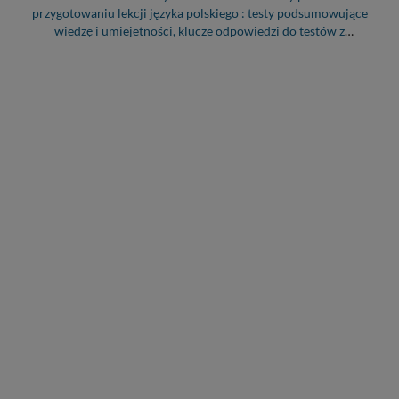
przygotowaniu lekcji języka polskiego : testy podsumowujące
wiedzę i umiejetności, klucze odpowiedzi do testów z
podręczników, turnieje wiedzy z zakresu literatury i nauki o
języku, ćwiczenia dla uczniów słabszych i zdolniejszych