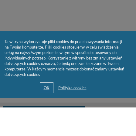
Ta witryna wykorzystuje pliki cookies do przechowywania informacji
na Twoim komputerze. Pliki cookies stosujemy w celu świadczenia
usług na najwyższym poziomie, w tym w sposób dostosowany do
indywidualnych potrzeb. Korzystanie z witryny bez zmiany ustawień
dotyczących cookies oznacza, że będą one zamieszczane w Twoim
komputerze. W każdym momencie możesz dokonać zmiany ustawień
dotyczących cookies
biblioteka@cen.bialystok.edu.pl
85 732 73 23