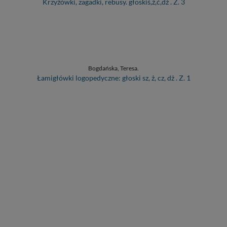
Krzyżówki, zagadki, rebusy. głoskiś,ź,ć,dź . Z. 3
Bogdańska, Teresa.
Łamigłówki logopedyczne: głoski sz, ż, cz, dż . Z. 1