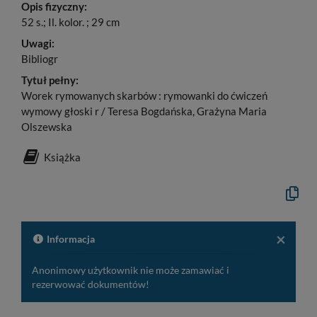
Opis fizyczny:
52 s.; Il. kolor. ; 29 cm
Uwagi:
Bibliogr
Tytuł pełny:
Worek rymowanych skarbów : rymowanki do ćwiczeń
wymowy głoski r / Teresa Bogdańska, Grażyna Maria
Olszewska
Książka
Kopiuj
opis
formaln
do
schowk
×
Informacja
Anonimowy użytkownik nie może zamawiać i
rezerwować dokumentów!