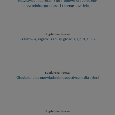
Nasz świat : podręcznik do środowiska społeczno-
przyrodniczego : klasa 1 : scenariusze lekcji
Bogdańska, Teresa.
Krzyżówki, zagadki, rebusy. głoski s, z, c, d, z . Z.2
Bogdańska, Teresa.
Głoskolandia : opowiadania logopedyczne dla dzieci
Bogdańska, Teresa.