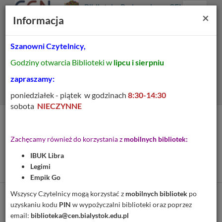
Prolib
Biblioteka Pedagogiczna CEN
Integro
Menu
Wyszukiwarka
Treść
Za
×
Białystok
Informacja
-
Menu
główne
główna
strona
główna
Szanowni Czytelnicy,
Wszystkie pola
Godziny otwarcia Biblioteki w
lipcu i sierpniu
Rozszerzone
zapraszamy:
poniedziałek - piątek w godzinach
8:30-14:30
sobota
NIECZYNNE
Tytuł pozycji:
Worek rymowanych
Zachęcamy również do korzystania z
mobilnych bibliotek:
skarbów : rymowanki do
IBUK Libra
ćwiczeń wymowy głoski r
Legimi
Empik Go
Wszyscy Czytelnicy mogą korzystać z
mobilnych bibliotek
po
Cytuj
uzyskaniu kodu
PIN
w wypożyczalni biblioteki oraz poprzez
email:
biblioteka@cen.bialystok.edu.pl