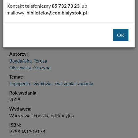
Dodaj na Twoją półkę
Kontakt telefoniczny
85 732 73 23
lub
mailowy:
biblioteka@cen.bialystok.pl
Szczegóły
MARC 21
Tytuł:
Worek rymowanych skarbów : rymowanki do ćwiczeń
wymowy głoski r
Autorzy:
Bogdańska, Teresa
Olszewska, Grażyna
Temat:
Logopedia - wymowa - ćwiczenia i zadania
Rok wydania:
2009
Wydawca:
Warszawa : Fraszka Edukacyjna
ISBN:
9788361309178