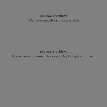
Bałutowa, Bronisława
Wymowa angielska dla wszystkich
Bałutowa, Bronisława
Nowe formy powieści : twórczość Ivy Compton-Burnett