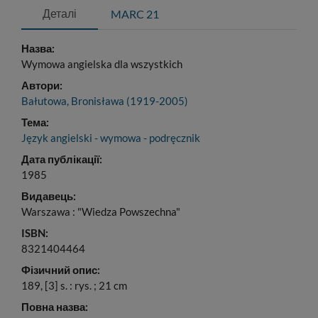
Деталі
MARC 21
Назва:
Wymowa angielska dla wszystkich
Автори:
Bałutowa, Bronisława (1919-2005)
Тема:
Język angielski - wymowa - podręcznik
Дата публікації:
1985
Видавець:
Warszawa : "Wiedza Powszechna"
ISBN:
8321404464
Фізичний опис:
189, [3] s. : rys. ; 21 cm
Повна назва: