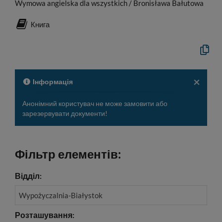
Wymowa angielska dla wszystkich / Bronisława Bałutowa
Книга
Скопію
офіцій
опис
у
буфер
×
Інформація
обміну
Анонімний користувач не може замовити або
зарезервувати документи!
Фільтр елементів:
Відділ:
Wypożyczalnia-Białystok
Розташування: