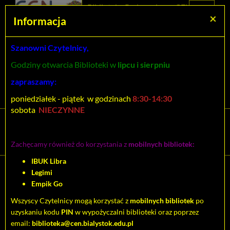
Prolib
Biblioteka Pedagogiczna CEN
Integro
Menu
Wyszukiwarka
Treść
Za
×
Białystok
Informacja
-
Menu
główne
główna
strona
główna
Szanowni Czytelnicy,
Wszystkie pola
Godziny otwarcia Biblioteki w
lipcu i sierpniu
Rozszerzone
zapraszamy:
poniedziałek - piątek w godzinach
8:30-14:30
sobota
NIECZYNNE
Tytuł pozycji:
Poznanie społeczne
Zachęcamy również do korzystania z
mobilnych bibliotek:
IBUK Libra
Legimi
Cytuj
Empik Go
Dodaj na Twoją półkę
Wszyscy Czytelnicy mogą korzystać z
mobilnych bibliotek
po
uzyskaniu kodu
PIN
w wypożyczalni biblioteki oraz poprzez
Szczegóły
MARC 21
email:
biblioteka@cen.bialystok.edu.pl