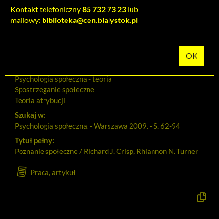
Kontakt telefoniczny
85 732 73 23
lub
Tytuł:
mailowy:
biblioteka@cen.bialystok.pl
Poznanie społeczne
Autorzy:
Crisp, Richard J
Temat:
Psychologia społeczna - teoria
Spostrzeganie społeczne
Teoria atrybucji
Szukaj w:
Psychologia społeczna. - Warszawa 2009. - S. 62-94
Tytuł pełny:
Poznanie społeczne / Richard J. Crisp, Rhiannon N. Turner
Praca, artykuł
Kopiuj
opis
formaln
do