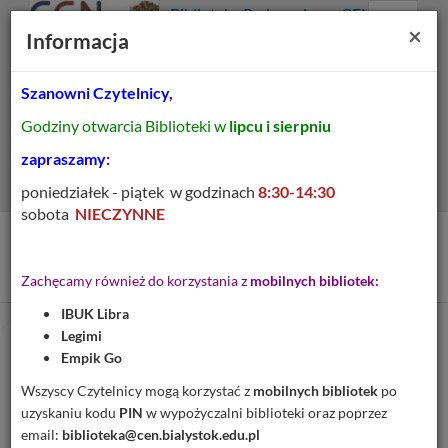
Prolib
Biblioteka Pedagogiczna CEN
Integro
Menu
Wyszukiwarka
Treść
Za
×
Białystok
Informacja
-
Menu
główne
główna
strona
główna
Szanowni Czytelnicy,
Wszystkie pola
Godziny otwarcia Biblioteki w
lipcu i sierpniu
Rozszerzone
zapraszamy:
poniedziałek - piątek w godzinach
8:30-14:30
sobota
NIECZYNNE
Tytuł pozycji:
Afiliacja i atrakcyjność
Zachęcamy również do korzystania z
mobilnych bibliotek:
IBUK Libra
Legimi
Cytuj
Empik Go
Dodaj na Twoją półkę
Wszyscy Czytelnicy mogą korzystać z
mobilnych bibliotek
po
uzyskaniu kodu
PIN
w wypożyczalni biblioteki oraz poprzez
Szczegóły
MARC 21
email:
biblioteka@cen.bialystok.edu.pl