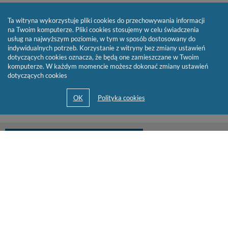
Ta witryna wykorzystuje pliki cookies do przechowywania informacji
na Twoim komputerze. Pliki cookies stosujemy w celu świadczenia
usług na najwyższym poziomie, w tym w sposób dostosowany do
indywidualnych potrzeb. Korzystanie z witryny bez zmiany ustawień
dotyczących cookies oznacza, że będą one zamieszczane w Twoim
komputerze. W każdym momencie możesz dokonać zmiany ustawień
dotyczących cookies
biblioteka@cen.bialystok.edu.pl
85 732 73 23
© 2013-2026 by
Sygnity Business Solutions S.A.
Mapa serwisu