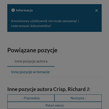
opis
formaln
do
schowk
×
Informacja
Anonimowy użytkownik nie może zamawiać i
rezerwować dokumentów!
Powiązane pozycje
Inne pozycje autora
Inne pozycje w temacie
Inne pozycje autora Crisp, Richard J:
‹ Poprzednia
Następna ›
Pokaż więcej