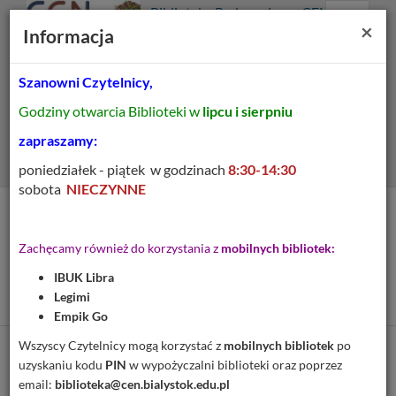
Prolib
Biblioteka Pedagogiczna CEN
Integro
Menu
Wyszukiwarka
Treść
Za
×
Białystok
Informacja
-
Menu
główne
główna
strona
główna
Szanowni Czytelnicy,
Wszystkie pola
Godziny otwarcia Biblioteki w
lipcu i sierpniu
Rozszerzone
zapraszamy:
poniedziałek - piątek w godzinach
8:30-14:30
sobota
NIECZYNNE
Tytuł pozycji:
Podstawy sztuki żywego
Zachęcamy również do korzystania z
mobilnych bibliotek:
słowa : instrument, dykcja,
IBUK Libra
ekspresja
Legimi
Empik Go
Wszyscy Czytelnicy mogą korzystać z
mobilnych bibliotek
po
Cytuj
uzyskaniu kodu
PIN
w wypożyczalni biblioteki oraz poprzez
email:
biblioteka@cen.bialystok.edu.pl