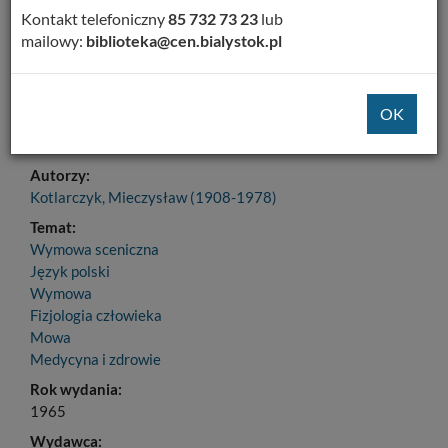
Dodaj na Twoją półkę
Kontakt telefoniczny
85 732 73 23
lub
mailowy:
biblioteka@cen.bialystok.pl
Szczegóły
MARC 21
Tytuł:
Podstawy sztuki żywego słowa : instrument, dykcja,
ekspresja
Autorzy:
Kotlarczyk, Mieczysław (1908-1978)
Temat:
Wymowa sceniczna
Język polski
Wymowa
Fizjologia człowieka
Mowa
Medycyna i zdrowie
Rok wydania:
1965
Wydawca: