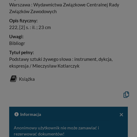
Warszawa : Wydawnictwa Związkowe Centralnej Rady
Związków Zawodowych
Opis fizyczny:
222, [2] s. : il. ; 23 cm
Uwagi:
Bibliogr
Tytuł pełny:
Podstawy sztuki żywego słowa : instrument, dykcja,
ekspresja / Mieczysław Kotlarczyk
Książka
Kopiuj
opis
formaln
do
schowk
×
Informacja
Anonimowy użytkownik nie może zamawiać i
rezerwować dokumentów!