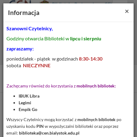
Prolib
Biblioteka Pedagogiczna CEN
Integro
Menu
Wyszukiwarka
Treść
Za
×
Białystok
Informacja
-
Menu
główne
główna
strona
główna
Szanowni Czytelnicy,
Wszystkie pola
Godziny otwarcia Biblioteki w
lipcu i sierpniu
Rozszerzone
zapraszamy:
poniedziałek - piątek w godzinach
8:30-14:30
sobota
NIECZYNNE
Tytuł pozycji:
Podglądanie Wszechświata
Zachęcamy również do korzystania z
mobilnych bibliotek:
IBUK Libra
Legimi
Cytuj
Empik Go
Dodaj na Twoją półkę
Wszyscy Czytelnicy mogą korzystać z
mobilnych bibliotek
po
uzyskaniu kodu
PIN
w wypożyczalni biblioteki oraz poprzez
Szczegóły
MARC 21
email:
biblioteka@cen.bialystok.edu.pl