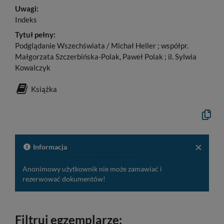
Uwagi:
Indeks
Tytuł pełny:
Podglądanie Wszechświata / Michał Heller ; współpr.
Małgorzata Szczerbińska-Polak, Paweł Polak ; il. Sylwia
Kowalczyk
Książka
Kopiuj
opis
formaln
do
schowk
×
Informacja
Anonimowy użytkownik nie może zamawiać i
rezerwować dokumentów!
Filtruj egzemplarze: