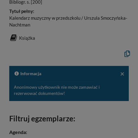
Bibliogr. s. [200]
Tytuł pełny:
Kalendarz muzyczny w przedszkolu / Urszula Smoczyńska-
Nachtman
Książka
Kopiuj
opis
formaln
do
schowk
×
Informacja
Anonimowy użytkownik nie może zamawiać i
rezerwować dokumentów!
Filtruj egzemplarze:
Agenda: