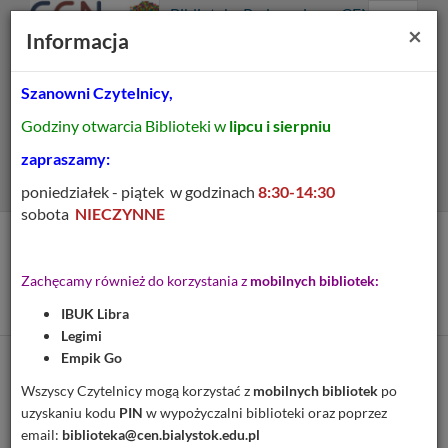
Prolib
Biblioteka Pedagogiczna CEN
Integro
Menu
Wyszukiwarka
Treść
Za
×
Białystok
Informacja
-
Menu
główne
główna
strona
główna
Szanowni Czytelnicy,
Wszystkie pola
Godziny otwarcia Biblioteki w
lipcu i sierpniu
Rozszerzone
zapraszamy:
poniedziałek - piątek w godzinach
8:30-14:30
sobota
NIECZYNNE
Tytuł pozycji:
Kalendarz muzyczny w
Zachęcamy również do korzystania z
mobilnych bibliotek:
przedszkolu
IBUK Libra
Legimi
Empik Go
Cytuj
Wszyscy Czytelnicy mogą korzystać z
mobilnych bibliotek
po
uzyskaniu kodu
PIN
w wypożyczalni biblioteki oraz poprzez
Dodaj na Twoją półkę
email:
biblioteka@cen.bialystok.edu.pl