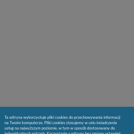
Ta witryna wykorzystuje pliki cookies do przechowywania informacji
na Twoim komputerze. Pliki cookies stosujemy w celu świadczenia
usług na najwyższym poziomie, w tym w sposób dostosowany do
indywidualnych potrzeb. Korzystanie z witryny bez zmiany ustawień