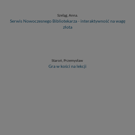
Szeląg, Anna.
Serwis Nowoczesnego Bibliotekarza - interaktywność na wagę
złota
Staroń, Przemysław
Gra w kości na lekcji