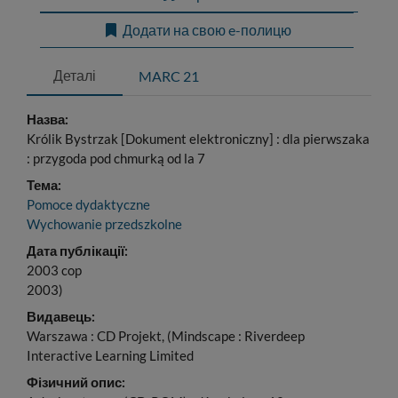
Додати на свою e-полицю
Деталі
MARC 21
Назва:
Królik Bystrzak [Dokument elektroniczny] : dla pierwszaka
: przygoda pod chmurką od la 7
Тема:
Pomoce dydaktyczne
Wychowanie przedszkolne
Дата публікації:
2003 cop
2003)
Видавець:
Warszawa : CD Projekt, (Mindscape : Riverdeep
Interactive Learning Limited
Фізичний опис: