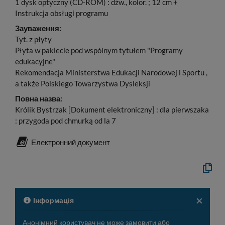
1 dysk optyczny (CD-ROM) : dźw., kolor. ; 12 cm +
Instrukcja obsługi programu
Зауваження:
Tyt. z płyty
Płyta w pakiecie pod wspólnym tytułem "Programy
edukacyjne"
Rekomendacja Ministerstwa Edukacji Narodowej i Sportu ,
a także Polskiego Towarzystwa Dysleksji
Повна назва:
Królik Bystrzak [Dokument elektroniczny] : dla pierwszaka
: przygoda pod chmurką od la 7
Електронний документ
Скопію
офіцій
опис
у
буфер
×
Інформація
обміну
Анонімний користувач не може замовити або