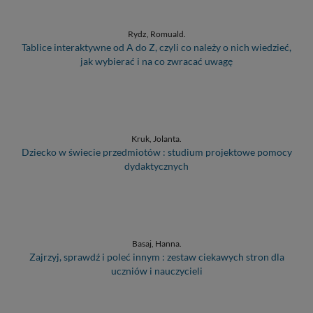
Rydz, Romuald.
Tablice interaktywne od A do Z, czyli co należy o nich wiedzieć,
jak wybierać i na co zwracać uwagę
Kruk, Jolanta.
Dziecko w świecie przedmiotów : studium projektowe pomocy
dydaktycznych
Basaj, Hanna.
Zajrzyj, sprawdź i poleć innym : zestaw ciekawych stron dla
uczniów i nauczycieli