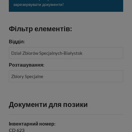
зарезервувати документи!
Фільтр елементів:
Відділ:
Dział Zbiorów Specjalnych-Białystok
Розташування:
Zbiory Specjalne
Документи для позики
Інвентарний номер:
CD 623