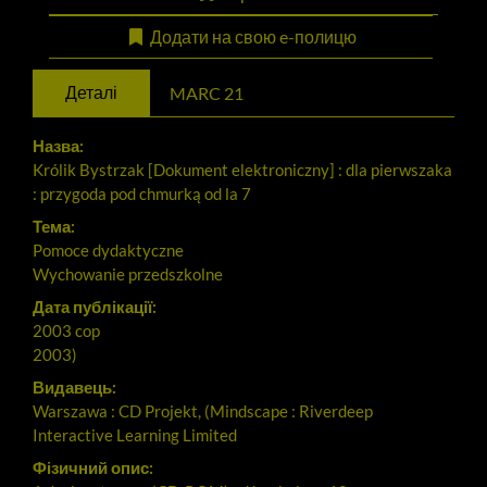
Додати на свою e-полицю
Деталі
MARC 21
Назва:
Królik Bystrzak [Dokument elektroniczny] : dla pierwszaka
: przygoda pod chmurką od la 7
Тема:
Pomoce dydaktyczne
Wychowanie przedszkolne
Дата публікації:
2003 cop
2003)
Видавець:
Warszawa : CD Projekt, (Mindscape : Riverdeep
Interactive Learning Limited
Фізичний опис: