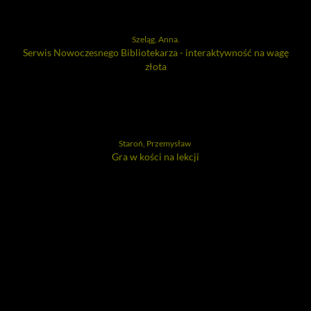
Szeląg, Anna.
Serwis Nowoczesnego Bibliotekarza - interaktywność na wagę
złota
Staroń, Przemysław
Gra w kości na lekcji