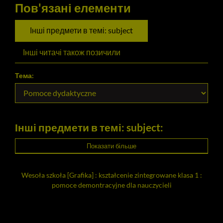
Пов'язані елементи
Інші предмети в темі: subject
Інші читачі також позичили
Тема:
Інші предмети в темі: subject:
Показати більше
Wesoła szkoła [Grafika] : kształcenie zintegrowane klasa 1 :
pomoce demontracyjne dla nauczycieli