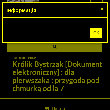
Prolib
Biblioteka Pedagogiczna CEN
Integro
Головне
Пошукова
Основний
З
×
Białystok
Інформація
-
Menu
меню
система
контент
головна
сторінка
Усі поля
Розширений
Назва предмета:
Królik Bystrzak [Dokument
elektroniczny] : dla
pierwszaka : przygoda pod
chmurką od la 7
Цитата