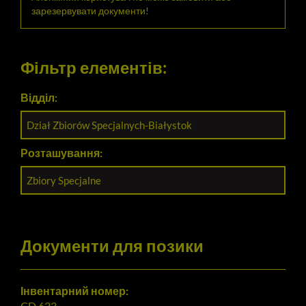
зарезервувати документи!
Фільтр елементів:
Відділ:
Dział Zbiorów Specjalnych-Białystok
Розташування:
Zbiory Specjalne
Документи для позики
Інвентарний номер:
CD 623