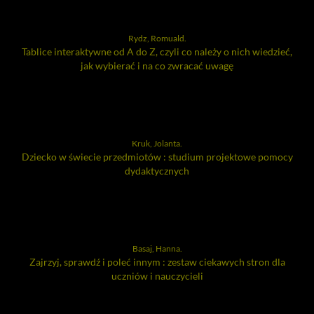
Rydz, Romuald.
Tablice interaktywne od A do Z, czyli co należy o nich wiedzieć,
jak wybierać i na co zwracać uwagę
Kruk, Jolanta.
Dziecko w świecie przedmiotów : studium projektowe pomocy
dydaktycznych
Basaj, Hanna.
Zajrzyj, sprawdź i poleć innym : zestaw ciekawych stron dla
uczniów i nauczycieli