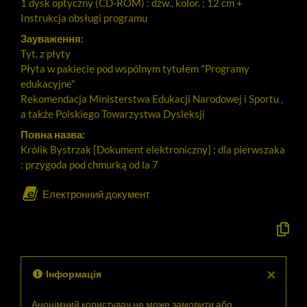
1 dysk optyczny (CD-ROM) : dźw., kolor. ; 12 cm +
Instrukcja obsługi programu
Зауваження:
Tyt. z płyty
Płyta w pakiecie pod wspólnym tytułem "Programy
edukacyjne"
Rekomendacja Ministerstwa Edukacji Narodowej i Sportu ,
a także Polskiego Towarzystwa Dysleksji
Повна назва:
Królik Bystrzak [Dokument elektroniczny] : dla pierwszaka
: przygoda pod chmurką od la 7
Електронний документ
Скопію
офіцій
опис
у
буфер
×
Інформація
обміну
Анонімний користувач не може замовити або