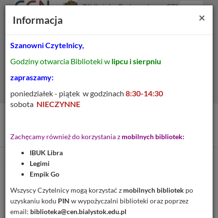
Prolib
Biblioteka Pedagogiczna CEN
Integro
Menu
Wyszukiwarka
Treść
Za
×
Białystok
Informacja
-
Menu
główne
główna
strona
główna
Szanowni Czytelnicy,
Wszystkie pola
Godziny otwarcia Biblioteki w
lipcu i sierpniu
Rozszerzone
zapraszamy:
poniedziałek - piątek w godzinach
8:30-14:30
sobota
NIECZYNNE
Tytuł pozycji:
Podstawy polskiej składni
Zachęcamy również do korzystania z
mobilnych bibliotek:
IBUK Libra
Legimi
Cytuj
Empik Go
Dodaj na Twoją półkę
Wszyscy Czytelnicy mogą korzystać z
mobilnych bibliotek
po
uzyskaniu kodu
PIN
w wypożyczalni biblioteki oraz poprzez
Szczegóły
MARC 21
email:
biblioteka@cen.bialystok.edu.pl