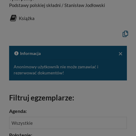
Podstawy polskiej składni / Stanisław Jodłowski
Książka
Kopiuj
opis
formaln
do
schowk
×
Informacja
Anonimowy użytkownik nie może zamawiać i
rezerwować dokumentów!
Filtruj egzemplarze:
Agenda:
Wszystkie
Położenie: