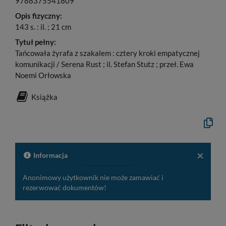
9788375541809
Opis fizyczny:
143 s. : il. ; 21 cm
Tytuł pełny:
Tańcowała żyrafa z szakalem : cztery kroki empatycznej
komunikacji / Serena Rust ; il. Stefan Stutz ; przeł. Ewa
Noemi Orłowska
Książka
Kopiuj
opis
formaln
do
schowk
×
Informacja
Anonimowy użytkownik nie może zamawiać i
rezerwować dokumentów!