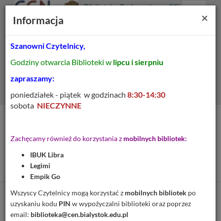
Prolib
Biblioteka Pedagogiczna CEN
Integro
Menu
Wyszukiwarka
Treść
Za
×
Białystok
Informacja
-
Menu
główne
główna
strona
główna
Szanowni Czytelnicy,
Wszystkie pola
Godziny otwarcia Biblioteki w
lipcu i sierpniu
Rozszerzone
zapraszamy:
poniedziałek - piątek w godzinach
8:30-14:30
sobota
NIECZYNNE
Tytuł pozycji:
Tańcowała żyrafa z
Zachęcamy również do korzystania z
mobilnych bibliotek:
szakalem : cztery kroki
IBUK Libra
empatycznej komunikacji
Legimi
Empik Go
Wszyscy Czytelnicy mogą korzystać z
mobilnych bibliotek
po
Cytuj
uzyskaniu kodu
PIN
w wypożyczalni biblioteki oraz poprzez
email:
biblioteka@cen.bialystok.edu.pl