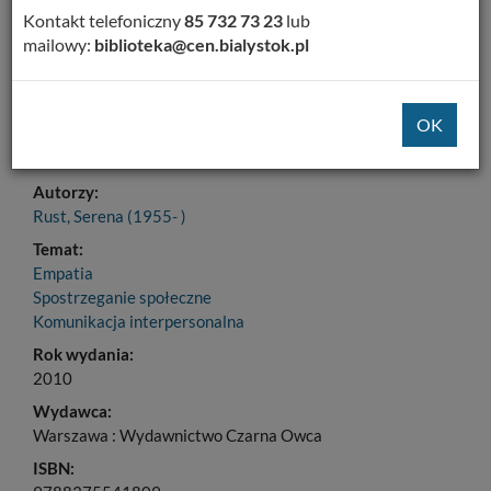
Dodaj na Twoją półkę
Kontakt telefoniczny
85 732 73 23
lub
mailowy:
biblioteka@cen.bialystok.pl
Szczegóły
MARC 21
Tytuł:
Tańcowała żyrafa z szakalem : cztery kroki empatycznej
komunikacji
Autorzy:
Rust, Serena (1955- )
Temat:
Empatia
Spostrzeganie społeczne
Komunikacja interpersonalna
Rok wydania:
2010
Wydawca:
Warszawa : Wydawnictwo Czarna Owca
ISBN: