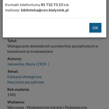
Kontakt telefoniczny
85 732 73 23
lub
Cytuj
mailowy:
biblioteka@cen.bialystok.pl
Dodaj na Twoją półkę
Szczegóły
MARC 21
Tytuł:
Wzbogacanie doświadczeń uczniów klas początkowych w
kontaktach ze środowiskiem
Autorzy:
Jakowicka, Maria (1929- )
Temat:
Edukacja ekologiczna
Nauczanie początkowe
Rok wydania:
1982
Wydawca:
Warszawa : Wydawnictwa Szkolne i Pedagogiczne