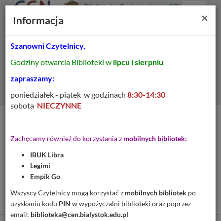
Prolib
Biblioteka Pedagogiczna CEN
Integro
Menu
Wyszukiwarka
Treść
Za
×
Białystok
Informacja
-
Menu
główne
główna
strona
główna
Szanowni Czytelnicy,
Wszystkie pola
Godziny otwarcia Biblioteki w
lipcu i sierpniu
Rozszerzone
zapraszamy:
poniedziałek - piątek w godzinach
8:30-14:30
sobota
NIECZYNNE
Tytuł pozycji:
Wzbogacanie doświadczeń
Zachęcamy również do korzystania z
mobilnych bibliotek:
uczniów klas
IBUK Libra
początkowych w
Legimi
kontaktach ze
Empik Go
środowiskiem
Wszyscy Czytelnicy mogą korzystać z
mobilnych bibliotek
po
uzyskaniu kodu
PIN
w wypożyczalni biblioteki oraz poprzez
email:
biblioteka@cen.bialystok.edu.pl