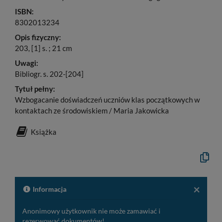
ISBN:
8302013234
Opis fizyczny:
203, [1] s. ; 21 cm
Uwagi:
Bibliogr. s. 202-[204]
Tytuł pełny:
Wzbogacanie doświadczeń uczniów klas początkowych w
kontaktach ze środowiskiem / Maria Jakowicka
Książka
Kopiuj
opis
formaln
do
schowk
×
Informacja
Anonimowy użytkownik nie może zamawiać i
rezerwować dokumentów!