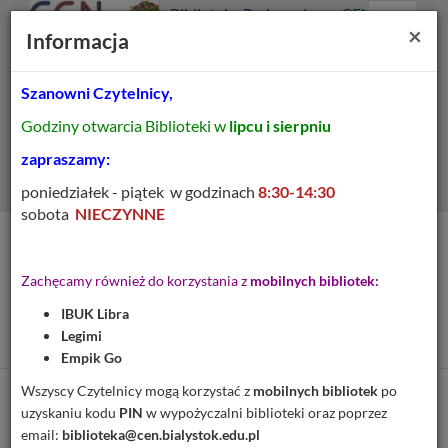
Prolib
Biblioteka Pedagogiczna CEN
Integro
Menu
Wyszukiwarka
Treść
Za
×
Białystok
Informacja
-
Menu
główne
główna
strona
główna
Szanowni Czytelnicy,
Wszystkie pola
Godziny otwarcia Biblioteki w
lipcu i sierpniu
Rozszerzone
zapraszamy:
poniedziałek - piątek w godzinach
8:30-14:30
sobota
NIECZYNNE
Tytuł pozycji:
Zarys metodyki zajęć
Zachęcamy również do korzystania z
mobilnych bibliotek:
rękodzielniczych (robót
IBUK Libra
ręcznych)
Legimi
Empik Go
Wszyscy Czytelnicy mogą korzystać z
mobilnych bibliotek
po
Cytuj
uzyskaniu kodu
PIN
w wypożyczalni biblioteki oraz poprzez
email:
biblioteka@cen.bialystok.edu.pl