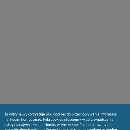
Ta witryna wykorzystuje pliki cookies do przechowywania informacji
na Twoim komputerze. Pliki cookies stosujemy w celu świadczenia
usług na najwyższym poziomie, w tym w sposób dostosowany do
indywidualnych potrzeb. Korzystanie z witryny bez zmiany ustawień