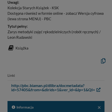
Uwagi:
Kolekcja Starych Książek - KSK
Dostępna również w formie online - zobacz Wersja cyfrowa
(lewa strona MENU) - PBC
Tytuł pełny:
Zarys metodyki zajęć rękodzielniczych (robót ręcznych) /
Leon Rudawski
Książka
Kopiuj
opis
formaln
do
schowk
Linki
http://pbc.biaman.pl/dlibra/docmetadata?
Link
id=57405&from=&dirids=1&ver_id=&lp=1&QI=
otwie
się
w
×
nowy
Informacja
oknie