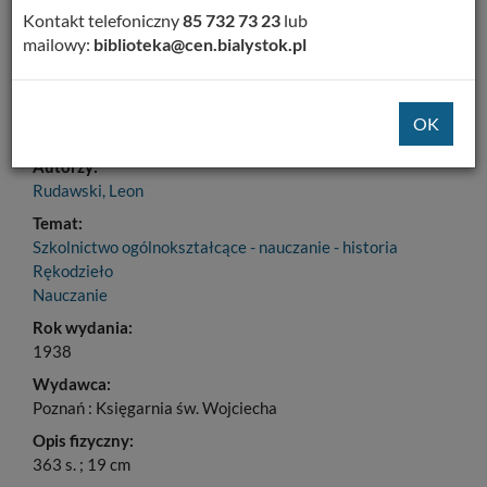
Dodaj na Twoją półkę
Kontakt telefoniczny
85 732 73 23
lub
mailowy:
biblioteka@cen.bialystok.pl
Szczegóły
MARC 21
Tytuł:
Zarys metodyki zajęć rękodzielniczych (robót ręcznych)
Autorzy:
Rudawski, Leon
Temat:
Szkolnictwo ogólnokształcące - nauczanie - historia
Rękodzieło
Nauczanie
Rok wydania:
1938
Wydawca:
Poznań : Księgarnia św. Wojciecha
Opis fizyczny:
363 s. ; 19 cm