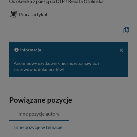
Od okienka z poezją do DTP / Renata Otolińska
Praca, artykuł
Kopiuj
opis
formaln
do
schowk
×
Informacja
Anonimowy użytkownik nie może zamawiać i
rezerwować dokumentów!
Powiązane pozycje
Inne pozycje autora
Inne pozycje w temacie