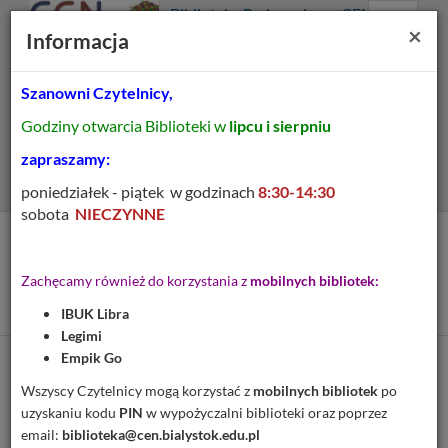
Prolib
Biblioteka Pedagogiczna CEN
Integro
Menu
Wyszukiwarka
Treść
Za
×
Białystok
Informacja
-
Menu
główne
główna
strona
główna
Szanowni Czytelnicy,
Wszystkie pola
Godziny otwarcia Biblioteki w
lipcu i sierpniu
Rozszerzone
zapraszamy:
poniedziałek - piątek w godzinach
8:30-14:30
sobota
NIECZYNNE
Tytuł pozycji:
Od okienka z poezją do
Zachęcamy również do korzystania z
mobilnych bibliotek:
DTP
IBUK Libra
Legimi
Empik Go
Cytuj
Wszyscy Czytelnicy mogą korzystać z
mobilnych bibliotek
po
uzyskaniu kodu
PIN
w wypożyczalni biblioteki oraz poprzez
Dodaj na Twoją półkę
email:
biblioteka@cen.bialystok.edu.pl