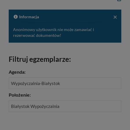
Kopiuj
opis
formaln
do
schowk
×
Informacja
Anonimowy użytkownik nie może zamawiać i
rezerwować dokumentów!
Filtruj egzemplarze:
Agenda:
Wypożyczalnia-Białystok
Położenie:
Białystok Wypożyczalnia