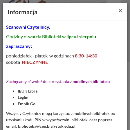
Prolib
Biblioteka Pedagogiczna CEN
Integro
Menu
Wyszukiwarka
Treść
Za
×
Białystok
Informacja
-
Menu
główne
główna
strona
główna
Szanowni Czytelnicy,
Wszystkie pola
Godziny otwarcia Biblioteki w
lipcu i sierpniu
Rozszerzone
zapraszamy:
poniedziałek - piątek w godzinach
8:30-14:30
sobota
NIECZYNNE
Tytuł pozycji:
Przewodnik metodyczny
Zachęcamy również do korzystania z
mobilnych bibliotek:
do nauczania języka
IBUK Libra
polskiego w klasie 2 : na
Legimi
podstawie podręczników
Empik Go
"Rośniemy razem" W.
Wszyscy Czytelnicy mogą korzystać z
mobilnych bibliotek
po
uzyskaniu kodu
PIN
w wypożyczalni biblioteki oraz poprzez
Badalskiej, "Piszę i
email:
biblioteka@cen.bialystok.edu.pl