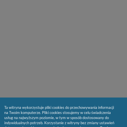
Ta witryna wykorzystuje pliki cookies do przechowywania informacji
na Twoim komputerze. Pliki cookies stosujemy w celu świadczenia
usług na najwyższym poziomie, w tym w sposób dostosowany do
indywidualnych potrzeb. Korzystanie z witryny bez zmiany ustawień