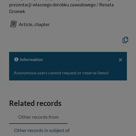
prezentacji własnego dorobku zawodowego / Renata
Gromek
Article, chapter
Copy
the
formal
descrip
to
×
Information
the
clipboa
Anonymous users cannot request or reserve items!
Related records
Other records from
Other records in subject of