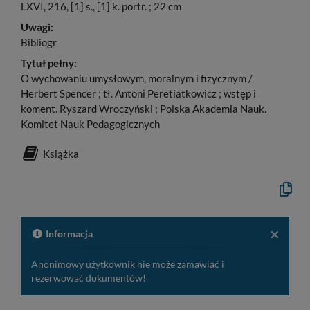
LXVI, 216, [1] s., [1] k. portr. ; 22 cm
Uwagi:
Bibliogr
Tytuł pełny:
O wychowaniu umysłowym, moralnym i fizycznym /
Herbert Spencer ; tł. Antoni Peretiatkowicz ; wstęp i
koment. Ryszard Wroczyński ; Polska Akademia Nauk.
Komitet Nauk Pedagogicznych
Książka
Kopiuj
opis
formaln
do
schowk
×
Informacja
Anonimowy użytkownik nie może zamawiać i
rezerwować dokumentów!