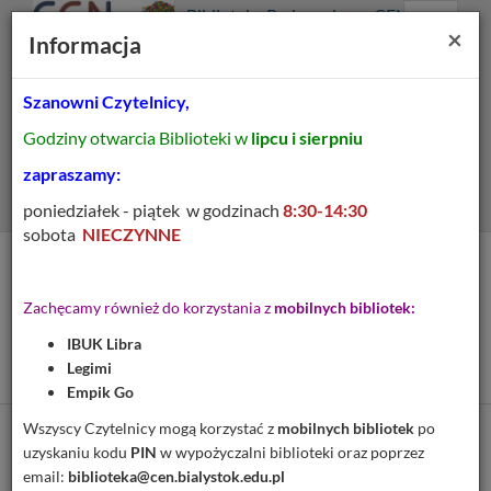
Prolib
Biblioteka Pedagogiczna CEN
Integro
Menu
Wyszukiwarka
Treść
Za
×
Białystok
Informacja
-
Menu
główne
główna
strona
główna
Szanowni Czytelnicy,
Wszystkie pola
Godziny otwarcia Biblioteki w
lipcu i sierpniu
Rozszerzone
zapraszamy:
poniedziałek - piątek w godzinach
8:30-14:30
sobota
NIECZYNNE
Tytuł pozycji:
O wychowaniu
Zachęcamy również do korzystania z
mobilnych bibliotek:
umysłowym, moralnym i
IBUK Libra
fizycznym
Legimi
Empik Go
Wszyscy Czytelnicy mogą korzystać z
mobilnych bibliotek
po
Cytuj
uzyskaniu kodu
PIN
w wypożyczalni biblioteki oraz poprzez
email:
biblioteka@cen.bialystok.edu.pl