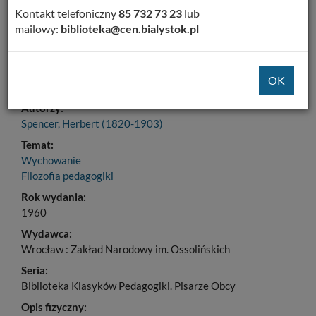
Dodaj na Twoją półkę
Kontakt telefoniczny
85 732 73 23
lub
mailowy:
biblioteka@cen.bialystok.pl
Szczegóły
MARC 21
Tytuł:
O wychowaniu umysłowym, moralnym i fizycznym
Autorzy:
Spencer, Herbert (1820-1903)
Temat:
Wychowanie
Filozofia pedagogiki
Rok wydania:
1960
Wydawca:
Wrocław : Zakład Narodowy im. Ossolińskich
Seria:
Biblioteka Klasyków Pedagogiki. Pisarze Obcy
Opis fizyczny: