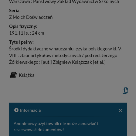
Warszawa : Państwowy Zakład Wydawnictw Szkolnych
Seria:
Z Moich Doświadczeń
Opis fizyczny:
191, [1] s. ; 24 cm
Tytuł pełny:
Środki dydaktyczne w nauczaniu języka polskiego w kl. V-
VIII : zbiór artykułów metodycznych / pod red. Jerzego
Żółkiewskiego ; [aut.] Zbigniew Książczak [et al.]
Książka
Kopiuj
opis
formaln
do
schowk
×
Informacja
Anonimowy użytkownik nie może zamawiać i
rezerwować dokumentów!