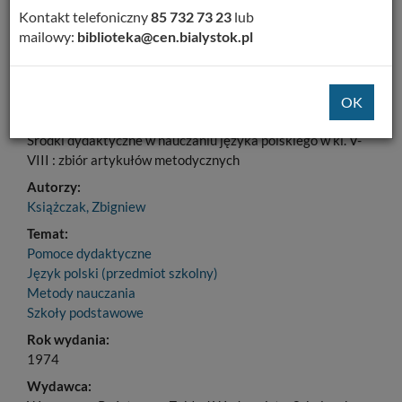
Kontakt telefoniczny
85 732 73 23
lub
Dodaj na Twoją półkę
mailowy:
biblioteka@cen.bialystok.pl
Szczegóły
MARC 21
Tytuł:
Środki dydaktyczne w nauczaniu języka polskiego w kl. V-
VIII : zbiór artykułów metodycznych
Autorzy:
Książczak, Zbigniew
Temat:
Pomoce dydaktyczne
Język polski (przedmiot szkolny)
Metody nauczania
Szkoły podstawowe
Rok wydania:
1974
Wydawca: