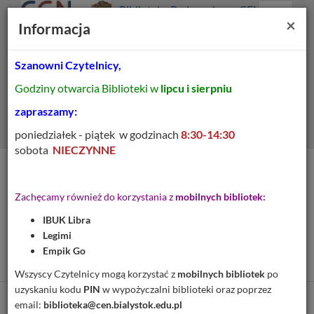
Prolib
Biblioteka Pedagogiczna CEN
Integro
Menu
Wyszukiwarka
Treść
Za
×
Białystok
Informacja
-
Menu
główne
główna
strona
główna
Szanowni Czytelnicy,
Wszystkie pola
Godziny otwarcia Biblioteki w
lipcu i sierpniu
Rozszerzone
zapraszamy:
poniedziałek - piątek w godzinach
8:30-14:30
sobota
NIECZYNNE
Tytuł pozycji:
Środki dydaktyczne w
Zachęcamy również do korzystania z
mobilnych bibliotek:
nauczaniu języka polskiego
IBUK Libra
w kl. V-VIII : zbiór
Legimi
artykułów metodycznych
Empik Go
Wszyscy Czytelnicy mogą korzystać z
mobilnych bibliotek
po
uzyskaniu kodu
PIN
w wypożyczalni biblioteki oraz poprzez
email:
biblioteka@cen.bialystok.edu.pl
Cytuj