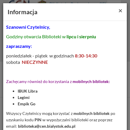
Prolib
Biblioteka Pedagogiczna CEN
Integro
Menu
Wyszukiwarka
Treść
Za
×
Białystok
Informacja
-
Menu
główne
główna
strona
główna
Szanowni Czytelnicy,
Wszystkie pola
Godziny otwarcia Biblioteki w
lipcu i sierpniu
Rozszerzone
zapraszamy:
poniedziałek - piątek w godzinach
8:30-14:30
sobota
NIECZYNNE
Tytuł pozycji:
New English adventure :
Zachęcamy również do korzystania z
mobilnych bibliotek:
zeszyt ćwiczeń : starter
IBUK Libra
Legimi
Empik Go
Cytuj
Wszyscy Czytelnicy mogą korzystać z
mobilnych bibliotek
po
uzyskaniu kodu
PIN
w wypożyczalni biblioteki oraz poprzez
Dodaj na Twoją półkę
email:
biblioteka@cen.bialystok.edu.pl