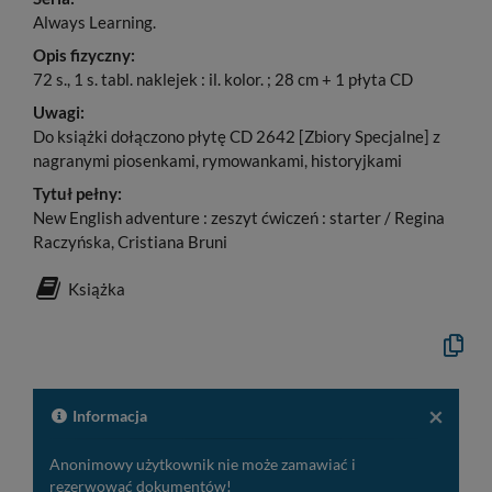
Always Learning.
Opis fizyczny:
72 s., 1 s. tabl. naklejek : il. kolor. ; 28 cm + 1 płyta CD
Uwagi:
Do książki dołączono płytę CD 2642 [Zbiory Specjalne] z
nagranymi piosenkami, rymowankami, historyjkami
Tytuł pełny:
New English adventure : zeszyt ćwiczeń : starter / Regina
Raczyńska, Cristiana Bruni
Książka
Kopiuj
opis
formaln
do
schowk
×
Informacja
Anonimowy użytkownik nie może zamawiać i
rezerwować dokumentów!