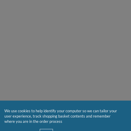
We use cookies to help identify your computer so we can tailor your
user experience, track shopping basket contents and remember
where you are in the order process