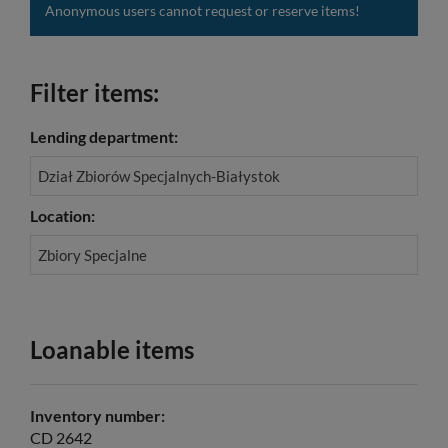
Anonymous users cannot request or reserve items!
Filter items:
Lending department:
Dział Zbiorów Specjalnych-Białystok
Location:
Zbiory Specjalne
Loanable items
Inventory number:
CD 2642