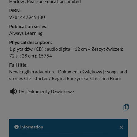
Harlow : Pearson Education Limited
ISBN:
9781447949480
Publication series:
Always Learning
Physical description:
1 płyta dźw. (CD) ; audio digital ; 12 cm + Zeszyt ćwiczeń:
72 s. ; 28 cm p.15754
Full title:
New English adventure [Dokument dźwiękowy] : songs and
stories CD : starter / Regina Raczyńska, Cristiana Bruni
06. Dokumenty Dźwiękowe
Copy
the
formal
descrip
to
×
Information
the
clipboa