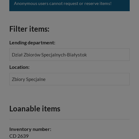
Anonymous users cannot request or reserve items!
Filter items:
Lending department:
Dział Zbiorów Specjalnych-Białystok
Location:
Zbiory Specjalne
Loanable items
Inventory number:
CD 2639