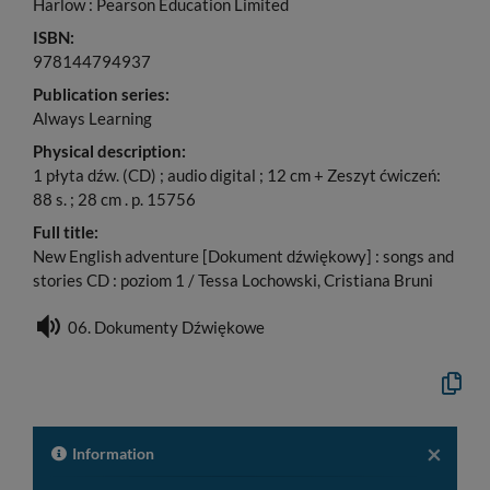
Harlow : Pearson Education Limited
ISBN:
978144794937
Publication series:
Always Learning
Physical description:
1 płyta dźw. (CD) ; audio digital ; 12 cm + Zeszyt ćwiczeń:
88 s. ; 28 cm . p. 15756
Full title:
New English adventure [Dokument dźwiękowy] : songs and
stories CD : poziom 1 / Tessa Lochowski, Cristiana Bruni
06. Dokumenty Dźwiękowe
Copy
the
formal
descrip
to
×
Information
the
clipboa