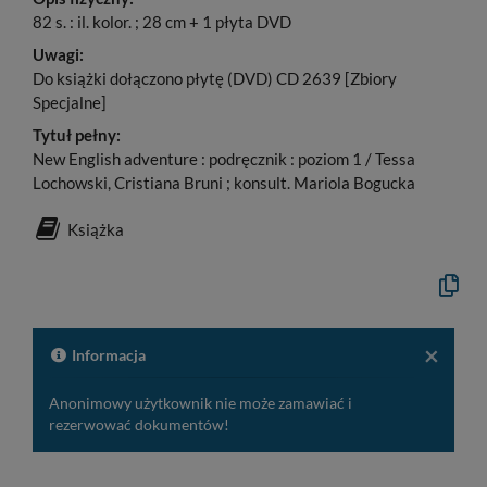
82 s. : il. kolor. ; 28 cm + 1 płyta DVD
Uwagi:
Do książki dołączono płytę (DVD) CD 2639 [Zbiory
Specjalne]
Tytuł pełny:
New English adventure : podręcznik : poziom 1 / Tessa
Lochowski, Cristiana Bruni ; konsult. Mariola Bogucka
Książka
Kopiuj
opis
formaln
do
schowk
×
Informacja
Anonimowy użytkownik nie może zamawiać i
rezerwować dokumentów!