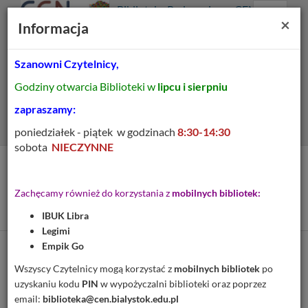
Prolib
Biblioteka Pedagogiczna CEN
Integro
Menu
Wyszukiwarka
Treść
Za
×
Białystok
Informacja
-
Menu
główne
główna
strona
główna
Szanowni Czytelnicy,
Wszystkie pola
Godziny otwarcia Biblioteki w
lipcu i sierpniu
Rozszerzone
zapraszamy:
poniedziałek - piątek w godzinach
8:30-14:30
sobota
NIECZYNNE
Tytuł pozycji:
New English adventure :
Zachęcamy również do korzystania z
mobilnych bibliotek:
podręcznik : poziom 1
IBUK Libra
Legimi
Empik Go
Cytuj
Wszyscy Czytelnicy mogą korzystać z
mobilnych bibliotek
po
uzyskaniu kodu
PIN
w wypożyczalni biblioteki oraz poprzez
Dodaj na Twoją półkę
email:
biblioteka@cen.bialystok.edu.pl