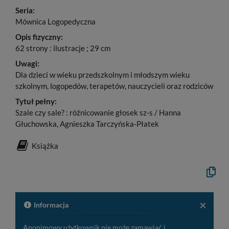
Seria:
Mównica Logopedyczna
Opis fizyczny:
62 strony : ilustracje ; 29 cm
Uwagi:
Dla dzieci w wieku przedszkolnym i młodszym wieku
szkolnym, logopedów, terapetów, nauczycieli oraz rodziców
Tytuł pełny:
Szale czy sale? : różnicowanie głosek sz-s / Hanna
Głuchowska, Agnieszka Tarczyńska-Płatek
Książka
Kopiuj
opis
formaln
do
schowk
×
Informacja
Anonimowy użytkownik nie może zamawiać i