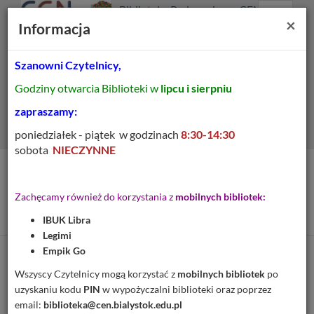
Prolib
Biblioteka Pedagogiczna CEN
Integro
Menu
Wyszukiwarka
Treść
Za
×
Białystok
Informacja
-
Menu
główne
główna
strona
główna
Szanowni Czytelnicy,
Wszystkie pola
Godziny otwarcia Biblioteki w
lipcu i sierpniu
Rozszerzone
zapraszamy:
poniedziałek - piątek w godzinach
8:30-14:30
sobota
NIECZYNNE
Tytuł pozycji:
Szale czy sale? :
Zachęcamy również do korzystania z
mobilnych bibliotek:
różnicowanie głosek sz-s
IBUK Libra
Legimi
Empik Go
Cytuj
Wszyscy Czytelnicy mogą korzystać z
mobilnych bibliotek
po
uzyskaniu kodu
PIN
w wypożyczalni biblioteki oraz poprzez
Dodaj na Twoją półkę
email:
biblioteka@cen.bialystok.edu.pl