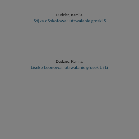
Dudziec, Kamila.
Sójka z Sokołowa : utrwalanie głoski S
Dudziec, Kamila.
Lisek z Leonowa : utrwalanie głosek L i Li