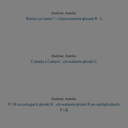
Dudziec, Kamila.
Rama czy lama ? : róznicowanie głosek R - L
Dudziec, Kamila.
Cykada z Cedyni : utrwalanie głoski C
Dudziec, Kamila.
P i B na usługach głoski R : utrwalanie głoski R po spółgłoskach
P i B