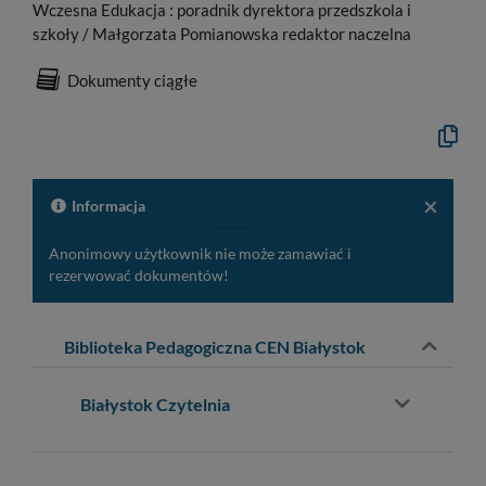
Wczesna Edukacja : poradnik dyrektora przedszkola i
szkoły / Małgorzata Pomianowska redaktor naczelna
Dokumenty ciągłe
Kopiuj
opis
formaln
do
schowk
×
Informacja
Anonimowy użytkownik nie może zamawiać i
rezerwować dokumentów!
Biblioteka Pedagogiczna CEN Białystok
Białystok Czytelnia