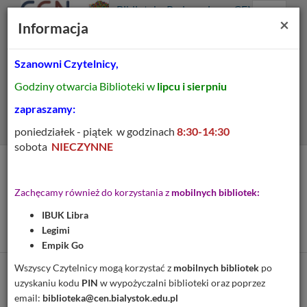
Prolib
Biblioteka Pedagogiczna CEN
Integro
Menu
Wyszukiwarka
Treść
Za
×
Białystok
Informacja
-
Menu
główne
główna
strona
główna
Szanowni Czytelnicy,
Wszystkie pola
Godziny otwarcia Biblioteki w
lipcu i sierpniu
Rozszerzone
zapraszamy:
poniedziałek - piątek w godzinach
8:30-14:30
sobota
NIECZYNNE
Tytuł pozycji:
Wczesna Edukacja :
Zachęcamy również do korzystania z
mobilnych bibliotek:
poradnik dyrektora
IBUK Libra
przedszkola i szkoły
Legimi
Empik Go
Wszyscy Czytelnicy mogą korzystać z
mobilnych bibliotek
po
Cytuj
uzyskaniu kodu
PIN
w wypożyczalni biblioteki oraz poprzez
email:
biblioteka@cen.bialystok.edu.pl