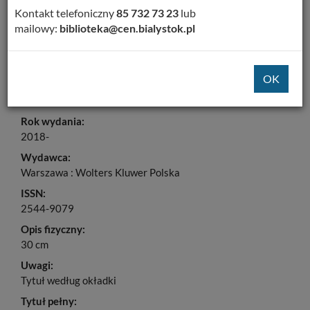
Dodaj na Twoją półkę
Kontakt telefoniczny
85 732 73 23
lub
mailowy:
biblioteka@cen.bialystok.pl
Szczegóły
MARC 21
Pozycje składowe
Tytuł:
Wczesna Edukacja : poradnik dyrektora przedszkola i
szkoły
Rok wydania:
2018-
Wydawca:
Warszawa : Wolters Kluwer Polska
ISSN:
2544-9079
Opis fizyczny:
30 cm
Uwagi:
Tytuł według okładki
Tytuł pełny: