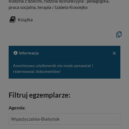
Rodzina z dziećmi, rodzina dysfunkcyjna : pedagogika,
praca socjalna, terapia / Izabela Krasiejko
Książka
Kopiuj
opis
formaln
do
schowk
×
Informacja
Anonimowy użytkownik nie może zamawiać i
rezerwować dokumentów!
Filtruj egzemplarze:
Agenda:
Wypożyczalnia-Białystok