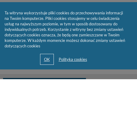
Ta witryna wykorzystuje pliki cookies do przechowywania informacji
na Twoim komputerze. Pliki cookies stosujemy w celu świadczenia
usług na najwyższym poziomie, w tym w sposób dostosowany do
indywidualnych potrzeb. Korzystanie z witryny bez zmiany ustawień
dotyczących cookies oznacza, że będą one zamieszczane w Twoim
komputerze. W każdym momencie możesz dokonać zmiany ustawień
dotyczących cookies
biblioteka@cen.bialystok.edu.pl
85 732 73 23
© 2013-2026 by
Sygnity Business Solutions S.A.
Mapa serwisu