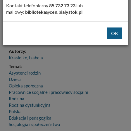
Dodaj na Twoją półkę
Kontakt telefoniczny
85 732 73 23
lub
mailowy:
biblioteka@cen.bialystok.pl
Szczegóły
MARC 21
Tytuł:
Rodzina z dziećmi, rodzina dysfunkcyjna : pedagogika,
praca socjalna, terapia
Autorzy:
Krasiejko, Izabela
Temat:
Asystenci rodzin
Dzieci
Opieka społeczna
Pracownice socjalne i pracownicy socjalni
Rodzina
Rodzina dysfunkcyjna
Polska
Edukacja i pedagogika
Socjologia i społeczeństwo