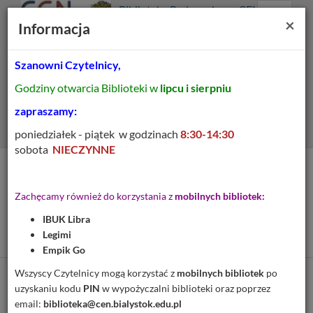
Prolib
Biblioteka Pedagogiczna CEN
Integro
Menu
Wyszukiwarka
Treść
Za
×
Białystok
Informacja
-
Menu
główne
główna
strona
główna
Szanowni Czytelnicy,
Wszystkie pola
Godziny otwarcia Biblioteki w
lipcu i sierpniu
Rozszerzone
zapraszamy:
poniedziałek - piątek w godzinach
8:30-14:30
sobota
NIECZYNNE
Tytuł pozycji:
Rodzina z dziećmi, rodzina
Zachęcamy również do korzystania z
mobilnych bibliotek:
dysfunkcyjna : pedagogika,
IBUK Libra
praca socjalna, terapia
Legimi
Empik Go
Wszyscy Czytelnicy mogą korzystać z
mobilnych bibliotek
po
Cytuj
uzyskaniu kodu
PIN
w wypożyczalni biblioteki oraz poprzez
email:
biblioteka@cen.bialystok.edu.pl