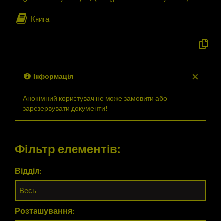
Книга
Скопію
офіцій
опис
у
буфер
×
Інформація
обміну
Анонімний користувач не може замовити або
зарезервувати документи!
Фільтр елементів:
Відділ:
Весь
Розташування: