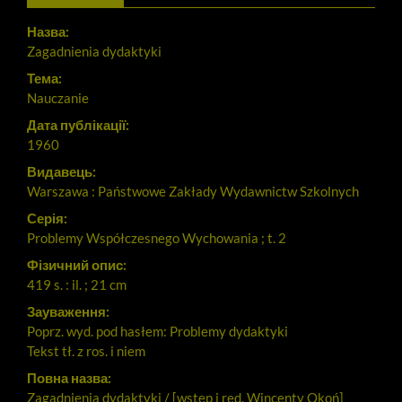
Назва:
Zagadnienia dydaktyki
Тема:
Nauczanie
Дата публікації:
1960
Видавець:
Warszawa : Państwowe Zakłady Wydawnictw Szkolnych
Серія:
Problemy Współczesnego Wychowania ; t. 2
Фізичний опис:
419 s. : il. ; 21 cm
Зауваження:
Poprz. wyd. pod hasłem: Problemy dydaktyki
Tekst tł. z ros. i niem
Повна назва:
Zagadnienia dydaktyki / [wstęp i red. Wincenty Okoń]