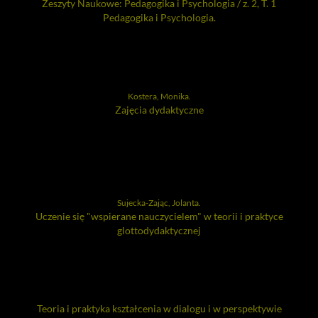
Zeszyty Naukowe: Pedagogika i Psychologia / z. 2, T. 1
Pedagogika i Psychologia.
Kostera, Monika.
Zajęcia dydaktyczne
Sujecka-Zając, Jolanta.
Uczenie się "wspierane nauczycielem" w teorii i praktyce
glottodydaktycznej
Teoria i praktyka kształcenia w dialogu i w perspektywie