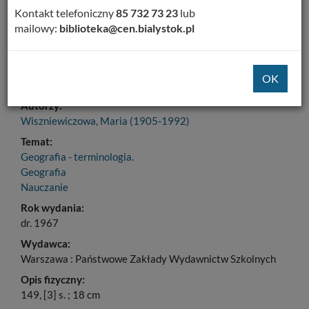
Dodaj na Twoją półkę
Kontakt telefoniczny
85 732 73 23
lub
mailowy:
biblioteka@cen.bialystok.pl
Szczegóły
MARC 21
Tytuł:
Metody kształtowania pojęć w nauczaniu geografii
Autorzy:
Wiszniewiczowa, Maria (1905-1992)
Temat:
Geografia - terminologia.
Geografia
Nauczanie
Rok wydania:
dr. 1967
Wydawca:
Warszawa : Państwowe Zakłady Wydawnictw Szkolnych
Opis fizyczny:
149, [3] s. ; 18 cm