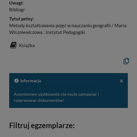
Uwagi:
Bibliogr
Tytuł pełny:
Metody kształtowania pojęć w nauczaniu geografii / Maria
Wiszniewiczowa ; Instytut Pedagogiki
Książka
Kopiuj
opis
formaln
do
schowk
×
Informacja
Anonimowy użytkownik nie może zamawiać i
rezerwować dokumentów!
Filtruj egzemplarze: