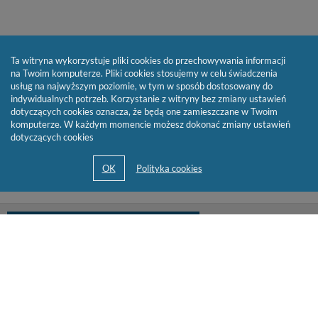
Ta witryna wykorzystuje pliki cookies do przechowywania informacji
na Twoim komputerze. Pliki cookies stosujemy w celu świadczenia
usług na najwyższym poziomie, w tym w sposób dostosowany do
indywidualnych potrzeb. Korzystanie z witryny bez zmiany ustawień
dotyczących cookies oznacza, że będą one zamieszczane w Twoim
komputerze. W każdym momencie możesz dokonać zmiany ustawień
dotyczących cookies
biblioteka@cen.bialystok.edu.pl
85 732 73 23
© 2013-2026 by
Sygnity Business Solutions S.A.