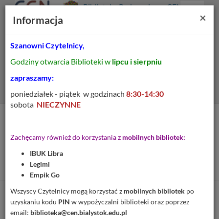
Prolib
Biblioteka Pedagogiczna CEN
Integro
Menu
Wyszukiwarka
Treść
Za
×
Białystok
Informacja
-
Menu
główne
główna
strona
główna
Szanowni Czytelnicy,
Wszystkie pola
Godziny otwarcia Biblioteki w
lipcu i sierpniu
Rozszerzone
zapraszamy:
poniedziałek - piątek w godzinach
8:30-14:30
sobota
NIECZYNNE
Tytuł pozycji:
Metody kształtowania
Zachęcamy również do korzystania z
mobilnych bibliotek:
pojęć w nauczaniu
IBUK Libra
geografii
Legimi
Empik Go
Wszyscy Czytelnicy mogą korzystać z
mobilnych bibliotek
po
Cytuj
uzyskaniu kodu
PIN
w wypożyczalni biblioteki oraz poprzez
email:
biblioteka@cen.bialystok.edu.pl