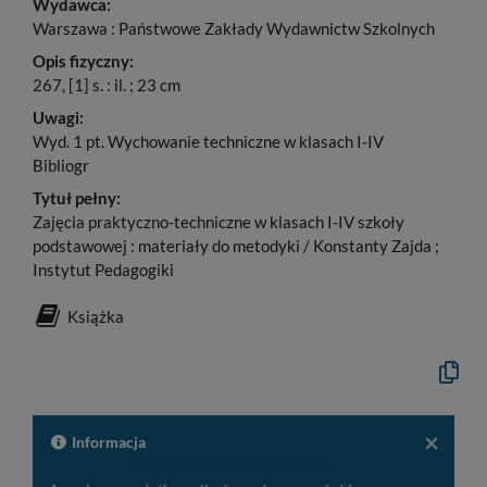
Wydawca:
Warszawa : Państwowe Zakłady Wydawnictw Szkolnych
Opis fizyczny:
267, [1] s. : il. ; 23 cm
Uwagi:
Wyd. 1 pt. Wychowanie techniczne w klasach I-IV
Bibliogr
Tytuł pełny:
Zajęcia praktyczno-techniczne w klasach I-IV szkoły
podstawowej : materiały do metodyki / Konstanty Zajda ;
Instytut Pedagogiki
Książka
Kopiuj
opis
formaln
do
schowk
×
Informacja