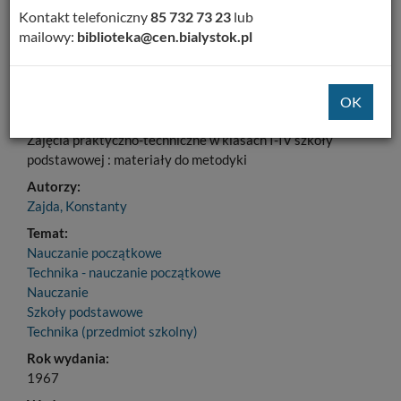
Kontakt telefoniczny
85 732 73 23
lub
Dodaj na Twoją półkę
mailowy:
biblioteka@cen.bialystok.pl
Szczegóły
MARC 21
Tytuł:
Zajęcia praktyczno-techniczne w klasach I-IV szkoły
podstawowej : materiały do metodyki
Autorzy:
Zajda, Konstanty
Temat:
Nauczanie początkowe
Technika - nauczanie początkowe
Nauczanie
Szkoły podstawowe
Technika (przedmiot szkolny)
Rok wydania:
1967