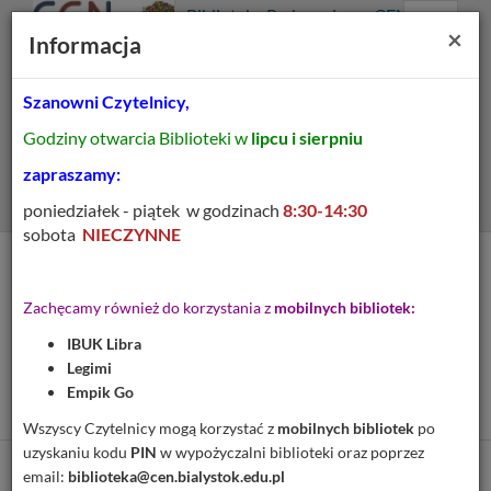
Prolib
Biblioteka Pedagogiczna CEN
Integro
Menu
Wyszukiwarka
Treść
Za
×
Białystok
Informacja
-
Menu
główne
główna
strona
główna
Szanowni Czytelnicy,
Wszystkie pola
Godziny otwarcia Biblioteki w
lipcu i sierpniu
Rozszerzone
zapraszamy:
poniedziałek - piątek w godzinach
8:30-14:30
sobota
NIECZYNNE
Tytuł pozycji:
Zajęcia praktyczno-
Zachęcamy również do korzystania z
mobilnych bibliotek:
techniczne w klasach I-IV
IBUK Libra
szkoły podstawowej :
Legimi
materiały do metodyki
Empik Go
Wszyscy Czytelnicy mogą korzystać z
mobilnych bibliotek
po
uzyskaniu kodu
PIN
w wypożyczalni biblioteki oraz poprzez
email:
biblioteka@cen.bialystok.edu.pl
Cytuj