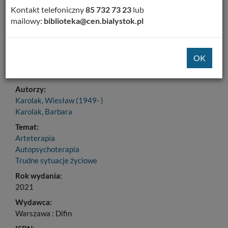
Dodaj na Twoją półkę
Kontakt telefoniczny
85 732 73 23
lub
mailowy:
biblioteka@cen.bialystok.pl
Szczegóły
MARC 21
Tytuł:
Autoarteterapia w sytuacjach kryzysowych : ćwiczenia
uważności
Autorzy:
Karolak, Wiesław (1949- )
Karolak, Barbara
Temat:
Arteterapia
Autopsychoterapia
Trudne sytuacje życiowe
Rok wydania:
2021
Wydawca:
Warszawa : Difin