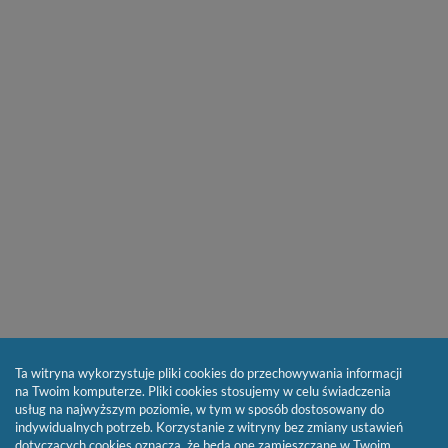
Ta witryna wykorzystuje pliki cookies do przechowywania informacji
na Twoim komputerze. Pliki cookies stosujemy w celu świadczenia
usług na najwyższym poziomie, w tym w sposób dostosowany do
indywidualnych potrzeb. Korzystanie z witryny bez zmiany ustawień
dotyczących cookies oznacza, że będą one zamieszczane w Twoim