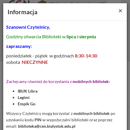
Prolib
Biblioteka Pedagogiczna CEN
Integro
Menu
Wyszukiwarka
Treść
Za
×
Białystok
Informacja
-
Menu
główne
główna
strona
główna
Szanowni Czytelnicy,
Wszystkie pola
Godziny otwarcia Biblioteki w
lipcu i sierpniu
Rozszerzone
zapraszamy:
poniedziałek - piątek w godzinach
8:30-14:30
sobota
NIECZYNNE
Tytuł pozycji:
Autoarteterapia w
Zachęcamy również do korzystania z
mobilnych bibliotek:
sytuacjach kryzysowych :
IBUK Libra
ćwiczenia uważności
Legimi
Empik Go
Wszyscy Czytelnicy mogą korzystać z
mobilnych bibliotek
po
Cytuj
uzyskaniu kodu
PIN
w wypożyczalni biblioteki oraz poprzez
email:
biblioteka@cen.bialystok.edu.pl