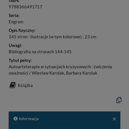
ISBN:
9788366491717
Seria:
Engram
Opis fizyczny:
145 stron : ilustracje (w tym kolorowe) ; 23 cm
Uwagi:
Bibliografia na stronach 144-145
Tytuł pełny:
Autoarteterapia w sytuacjach kryzysowych : ćwiczenia
uważności / Wiesław Karolak, Barbara Karolak
Książka
Kopiuj
opis
formaln
do
schowk
×
Informacja