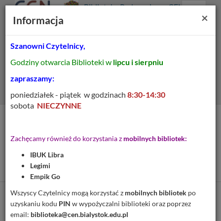
Prolib
Biblioteka Pedagogiczna CEN
Integro
Menu
Wyszukiwarka
Treść
Za
×
Białystok
Informacja
-
Menu
główne
główna
strona
główna
Szanowni Czytelnicy,
Wszystkie pola
Godziny otwarcia Biblioteki w
lipcu i sierpniu
Rozszerzone
zapraszamy:
poniedziałek - piątek w godzinach
8:30-14:30
sobota
NIECZYNNE
Tytuł pozycji:
Figury i znaki drogowe:
Zachęcamy również do korzystania z
mobilnych bibliotek:
domino edukacyjne dla
IBUK Libra
całej grupy
Legimi
Empik Go
Wszyscy Czytelnicy mogą korzystać z
mobilnych bibliotek
po
Cytuj
uzyskaniu kodu
PIN
w wypożyczalni biblioteki oraz poprzez
email:
biblioteka@cen.bialystok.edu.pl