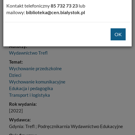
Dodaj na Twoją półkę
Kontakt telefoniczny
85 732 73 23
lub
mailowy:
biblioteka@cen.bialystok.pl
Szczegóły
MARC 21
Tytuł:
Figury i znaki drogowe: domino edukacyjne dla całej grupy
Autorzy:
Wydawnictwo Trefl
Temat:
Wychowanie przedszkolne
Dzieci
Wychowanie komunikacyjne
Edukacja i pedagogika
Transport i logistyka
Rok wydania:
[2022]
Wydawca:
Gdynia: Trefl ; Podręcznikarnia Wydawnictwo Edukacyjne