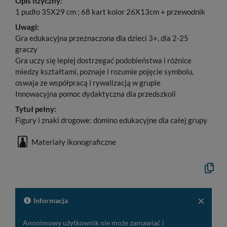
Opis fizyczny:
1 pudło 35X29 cm ; 68 kart kolor 26X13cm + przewodnik
Uwagi:
Gra edukacyjna przeznaczona dla dzieci 3+, dla 2-25
graczy
Gra uczy się lepiej dostrzegać podobieństwa i różnice
miedzy kształtami, poznaje i rozumie pojęcie symbolu,
oswaja ze współpracą i rywalizacją w grupie
Innowacyjna pomoc dydaktyczna dla przedszkoli
Tytuł pełny:
Figury i znaki drogowe: domino edukacyjne dla całej grupy
Materiały ikonograficzne
Kopiuj
opis
formaln
do
schowk
×
Informacja
Anonimowy użytkownik nie może zamawiać i