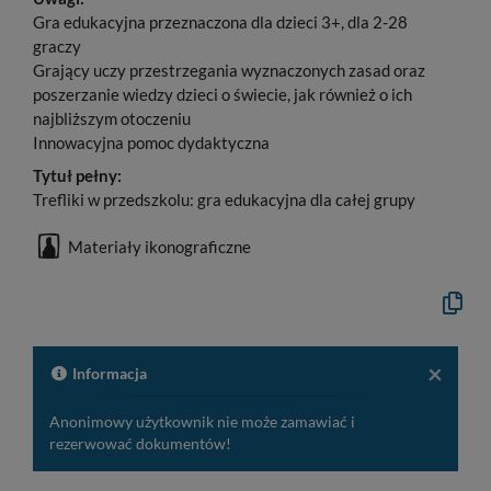
Gra edukacyjna przeznaczona dla dzieci 3+, dla 2-28
graczy
Grający uczy przestrzegania wyznaczonych zasad oraz
poszerzanie wiedzy dzieci o świecie, jak również o ich
najbliższym otoczeniu
Innowacyjna pomoc dydaktyczna
Tytuł pełny:
Trefliki w przedszkolu: gra edukacyjna dla całej grupy
Materiały ikonograficzne
Kopiuj
opis
formaln
do
schowk
×
Informacja
Anonimowy użytkownik nie może zamawiać i
rezerwować dokumentów!