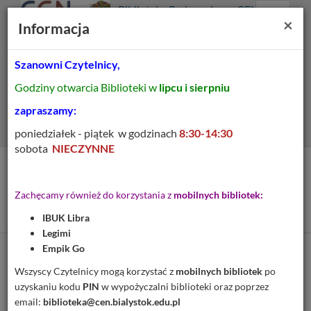
Prolib
Biblioteka Pedagogiczna CEN
Integro
Menu
Wyszukiwarka
Treść
Za
×
Białystok
Informacja
-
Menu
główne
główna
strona
główna
Szanowni Czytelnicy,
Wszystkie pola
Godziny otwarcia Biblioteki w
lipcu i sierpniu
Rozszerzone
zapraszamy:
poniedziałek - piątek w godzinach
8:30-14:30
sobota
NIECZYNNE
Tytuł pozycji:
Trefliki w przedszkolu: gra
Zachęcamy również do korzystania z
mobilnych bibliotek:
edukacyjna dla całej grupy
IBUK Libra
Legimi
Empik Go
Cytuj
Wszyscy Czytelnicy mogą korzystać z
mobilnych bibliotek
po
uzyskaniu kodu
PIN
w wypożyczalni biblioteki oraz poprzez
Dodaj na Twoją półkę
email:
biblioteka@cen.bialystok.edu.pl