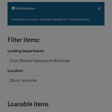
formal
descrip
to
×
Information
the
clipboa
Anonymous users cannot request or reserve items!
Filter items:
Lending department:
Dział Zbiorów Specjalnych-Białystok
Location:
Zbiory Specjalne
Loanable items