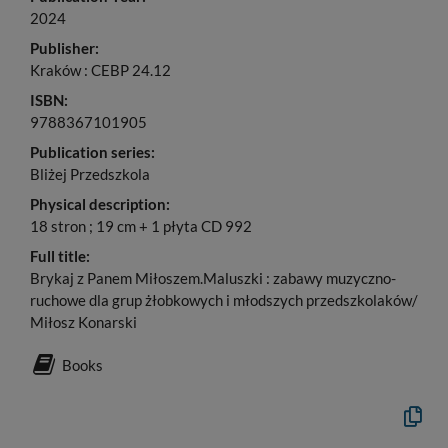
2024
Publisher:
Kraków : CEBP 24.12
ISBN:
9788367101905
Publication series:
Bliżej Przedszkola
Physical description:
18 stron ; 19 cm + 1 płyta CD 992
Full title:
Brykaj z Panem Miłoszem.Maluszki : zabawy muzyczno-
ruchowe dla grup żłobkowych i młodszych przedszkolaków/
Miłosz Konarski
Books
Copy
the