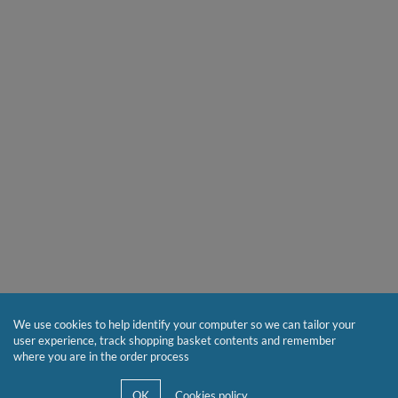
We use cookies to help identify your computer so we can tailor your
user experience, track shopping basket contents and remember
where you are in the order process