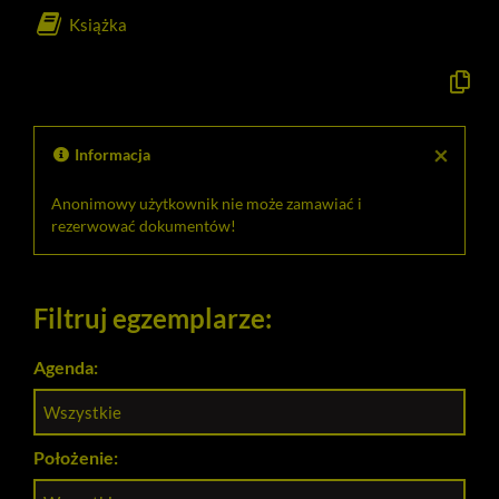
Książka
Kopiuj
opis
formaln
do
schowk
×
Informacja
Anonimowy użytkownik nie może zamawiać i
rezerwować dokumentów!
Filtruj egzemplarze:
Agenda:
Wszystkie
Położenie: