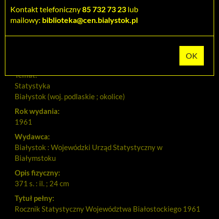
Dodaj na Twoją półkę
Kontakt telefoniczny
85 732 73 23
lub
mailowy:
biblioteka@cen.bialystok.pl
Szczegóły
MARC 21
Tytuł:
Rocznik Statystyczny Województwa Białostockiego 1961
Temat:
Statystyka
Białystok (woj. podlaskie ; okolice)
Rok wydania:
1961
Wydawca:
Białystok : Wojewódzki Urząd Statystyczny w
Białymstoku
Opis fizyczny:
371 s. : il. ; 24 cm
Tytuł pełny:
Rocznik Statystyczny Województwa Białostockiego 1961