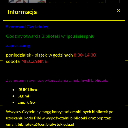
Prolib
Biblioteka Pedagogiczna CEN
Integro
Menu
Wyszukiwarka
Treść
Za
×
Białystok
Informacja
-
Menu
główne
główna
strona
główna
Szanowni Czytelnicy,
Wszystkie pola
Godziny otwarcia Biblioteki w
lipcu i sierpniu
Rozszerzone
zapraszamy:
poniedziałek - piątek w godzinach
8:30-14:30
sobota
NIECZYNNE
Tytuł pozycji:
Rocznik Statystyczny
Zachęcamy również do korzystania z
mobilnych bibliotek:
Województwa
IBUK Libra
Białostockiego 1961
Legimi
Empik Go
Wszyscy Czytelnicy mogą korzystać z
mobilnych bibliotek
po
Cytuj
uzyskaniu kodu
PIN
w wypożyczalni biblioteki oraz poprzez
email:
biblioteka@cen.bialystok.edu.pl