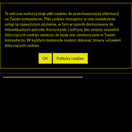
Ta witryna wykorzystuje pliki cookies do przechowywania informacji
na Twoim komputerze. Pliki cookies stosujemy w celu świadczenia
usług na najwyższym poziomie, w tym w sposób dostosowany do
indywidualnych potrzeb. Korzystanie z witryny bez zmiany ustawień
dotyczących cookies oznacza, że będą one zamieszczane w Twoim
komputerze. W każdym momencie możesz dokonać zmiany ustawień
dotyczących cookies
biblioteka@cen.bialystok.edu.pl
85 732 73 23
© 2013-2026 by
Sygnity Business Solutions S.A.
Mapa serwisu