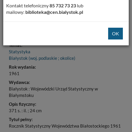
Dodaj na Twoją półkę
Kontakt telefoniczny
85 732 73 23
lub
mailowy:
biblioteka@cen.bialystok.pl
Szczegóły
MARC 21
Tytuł:
Rocznik Statystyczny Województwa Białostockiego 1961
Temat:
Statystyka
Białystok (woj. podlaskie ; okolice)
Rok wydania:
1961
Wydawca:
Białystok : Wojewódzki Urząd Statystyczny w
Białymstoku
Opis fizyczny:
371 s. : il. ; 24 cm
Tytuł pełny:
Rocznik Statystyczny Województwa Białostockiego 1961