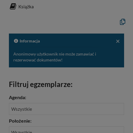
Książka
Kopiuj
opis
formaln
do
schowk
×
Informacja
Anonimowy użytkownik nie może zamawiać i
rezerwować dokumentów!
Filtruj egzemplarze:
Agenda:
Wszystkie
Położenie:
Wszystkie