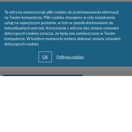
Ta witryna wykorzystuje pliki cookies do przechowywania informacji
na Twoim komputerze. Pliki cookies stosujemy w celu świadczenia
usług na najwyższym poziomie, w tym w sposób dostosowany do
indywidualnych potrzeb. Korzystanie z witryny bez zmiany ustawień
dotyczących cookies oznacza, że będą one zamieszczane w Twoim
komputerze. W każdym momencie możesz dokonać zmiany ustawień
dotyczących cookies
biblioteka@cen.bialystok.edu.pl
85 732 73 23
© 2013-2026 by
Sygnity Business Solutions S.A.
Mapa serwisu