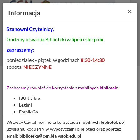
Prolib
Biblioteka Pedagogiczna CEN
Integro
Menu
Wyszukiwarka
Treść
Za
×
Białystok
Informacja
-
Menu
główne
główna
strona
główna
Szanowni Czytelnicy,
Wszystkie pola
Godziny otwarcia Biblioteki w
lipcu i sierpniu
Rozszerzone
zapraszamy:
poniedziałek - piątek w godzinach
8:30-14:30
sobota
NIECZYNNE
Tytuł pozycji:
Rocznik Statystyczny
Zachęcamy również do korzystania z
mobilnych bibliotek:
Województwa
IBUK Libra
Białostockiego 1961
Legimi
Empik Go
Wszyscy Czytelnicy mogą korzystać z
mobilnych bibliotek
po
Cytuj
uzyskaniu kodu
PIN
w wypożyczalni biblioteki oraz poprzez
email:
biblioteka@cen.bialystok.edu.pl